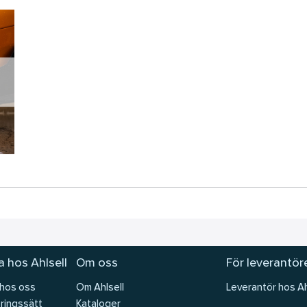
 hos Ahlsell
Om oss
För leverantör
 hos oss
Om Ahlsell
Leverantör hos Ah
ringssätt
Kataloger