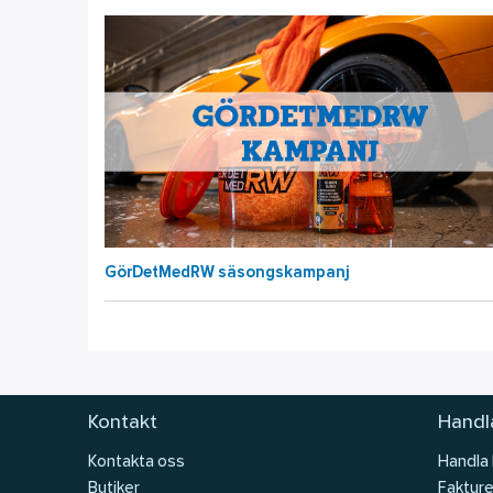
GörDetMedRW säsongskampanj
Kontakt
Handla
Kontakta oss
Handla
Butiker
Fakture