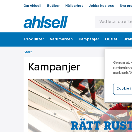
Om Ahlsell
Butiker
Hållbarhet
Jobba hos oss
Nya pr
Produkter
Varumärken
Kampanjer
Outlet
Bran
Start
Genom att kl
Kampanjer
navigeringe
marknadsför
Cookie-i