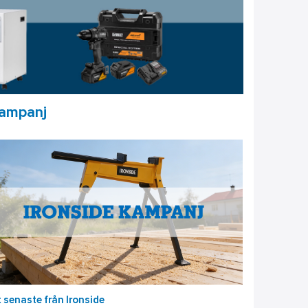
kampanj
 senaste från Ironside