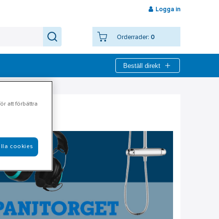
Logga in
Orderrader:
0
Beställ direkt
r att förbättra
lla cookies