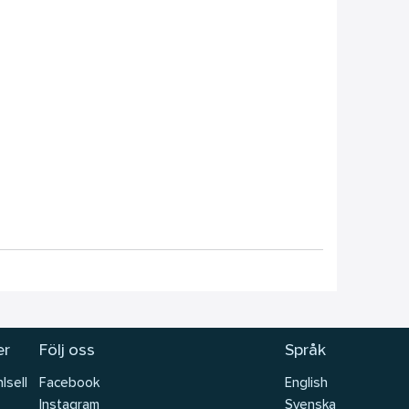
er
Följ oss
Språk
lsell
Facebook
English
Instagram
Svenska