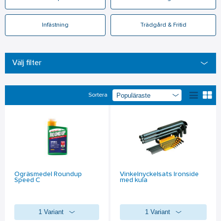
Infästning
Trädgård & Fritid
Välj filter
Sortera
Ogräsmedel Roundup
Vinkelnyckelsats Ironside
Speed C
med kula
1 Variant
1 Variant