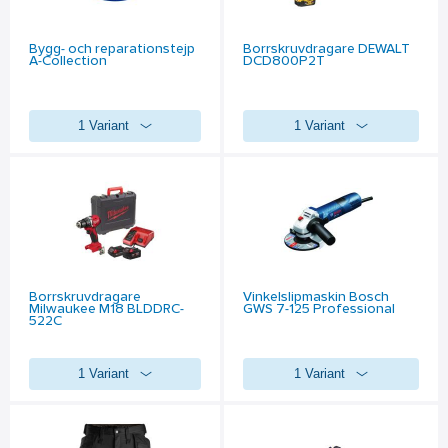
Bygg- och reparationstejp
Borrskruvdragare DEWALT
A-Collection
DCD800P2T
1 Variant
1 Variant
Borrskruvdragare
Vinkelslipmaskin Bosch
Milwaukee M18 BLDDRC-
GWS 7-125 Professional
522C
1 Variant
1 Variant