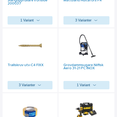
Slangupprullare Ironside
Måttband Hultafors PR
200037
1 Variant
3 Varianter
Trallskruv utv-C4 FIXX
Grovdammsugare Nilfisk
Aero 31-21 PC INOX
3 Varianter
1 Variant