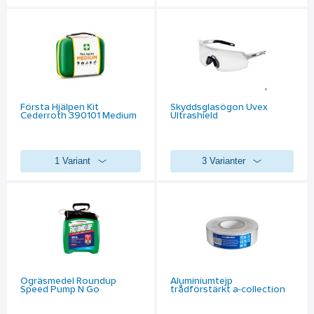
Första Hjälpen Kit
Skyddsglasögon Uvex
Cederroth 390101 Medium
Ultrashield
1 Variant
3 Varianter
Ogräsmedel Roundup
Aluminiumtejp
Speed Pump N Go
trådförstärkt a-collection