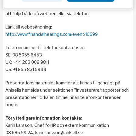
rapporten. Presentationen genomförs på engelska och går
att följa både på webben eller via telefon.
Länk till webbsändning:
http://www.financialhearings.com/event/10699
Telefonnummer till telefonkonferensen:
SE: 08 5055 6453
UK: +44 203 008 9811
US: +1 855 831 5944
Presentationsmaterialet kommer att finnas tillgängligt på
Ahlsells hemsida under sektionen ”Investerare/rapporter och
presentationer” cirka en timme innan telefonkonferensen
börjar.
För ytterligare information kontakta:
Karin Larsson, Chef för IR och extern kommunikation
08 685 59 24, karin.larsson@ahlsell.se