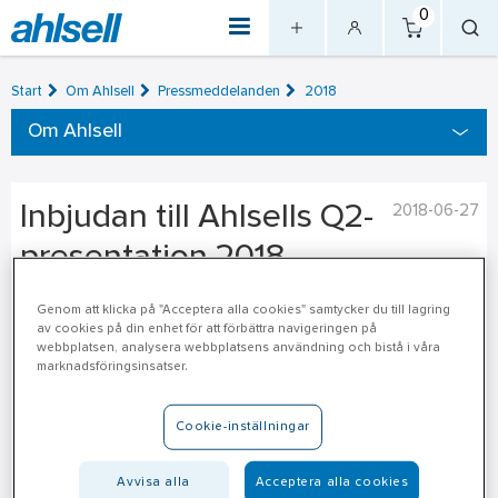
0
Start
Om Ahlsell
Pressmeddelanden
2018
Om Ahlsell
Inbjudan till Ahlsells Q2-
2018-06-27
presentation 2018
Genom att klicka på "Acceptera alla cookies" samtycker du till lagring
Ahlsell, den ledande nordiska distributören av
av cookies på din enhet för att förbättra navigeringen på
installationsprodukter, verktyg och förnödenheter,
webbplatsen, analysera webbplatsens användning och bistå i våra
publicerar rapporten för det andra kvartalet 2018 den 19 juli
marknadsföringsinsatser.
klockan 07:30.
Cookie-inställningar
Klockan 10:00 samma dag hålls en webbsänd
telefonkonferens där VD och koncernchef Johan Nilsson
Avvisa alla
Acceptera alla cookies
tillsammans med CFO Kennet Göransson presenterar