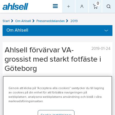
0
Start
Om Ahlsell
Pressmeddelanden
2019
Om Ahlsell
Ahlsell förvärvar VA-
2019-01-24
grossist med starkt fotfäste i
Göteborg
Ahlsell AB har tecknat avtal om att förvärva Fundi AB
(Fundi), en svensk grossist inom VA (Vatten & Avlopp).
Genom att klicka på "Acceptera alla cookies" samtycker du till lagring
av cookies på din enhet för att förbättra navigeringen på
Företaget har 13 anställda och omsätter cirka 87 MSEK
webbplatsen, analysera webbplatsens användning och bistå i våra
årligen.
marknadsföringsinsatser.
Sedan 2012 erbjuder Fundi små och mellanstora kunder i