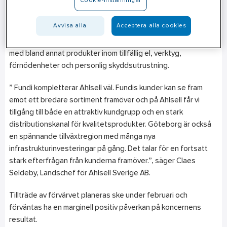
Cookie-inställningar
Göteborg ett kvalitetssortiment inom VA och sedan några år
tillbaka har företaget en filial i Varberg. Fundi har runt 3 000
Avvisa alla
Acceptera alla cookies
lagerförda artiklar och runt 300 aktiva kunder. Genom
förvärvet kommer Fundis nuvarande utbud att kompletteras
med bland annat produkter inom tillfällig el, verktyg,
förnödenheter och personlig skyddsutrustning.
” Fundi kompletterar Ahlsell väl. Fundis kunder kan se fram
emot ett bredare sortiment framöver och på Ahlsell får vi
tillgång till både en attraktiv kundgrupp och en stark
distributionskanal för kvalitetsprodukter. Göteborg är också
en spännande tillväxtregion med många nya
infrastrukturinvesteringar på gång. Det talar för en fortsatt
stark efterfrågan från kunderna framöver.”, säger Claes
Seldeby, Landschef för Ahlsell Sverige AB.
Tillträde av förvärvet planeras ske under februari och
förväntas ha en marginell positiv påverkan på koncernens
resultat.