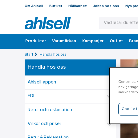
Om Ahlsell
Butiker
Hållbarhet
Jobba hos oss
Nya pr
Produkter
Varumärken
Kampanjer
Outlet
Bran
Start
Handla hos oss
Handla hos oss
Ahlsell-appen
Genom att kl
navigeringe
marknadsför
EDI
Cookie-i
Retur och reklamation
Villkor och priser
Retur & Reklamation