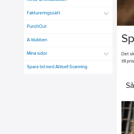
Faktureringssätt
PunchOut
Sp
A-klubben
Mina sidor
Det sk
till p
Spara tid med Ahlsell Scanning
Så