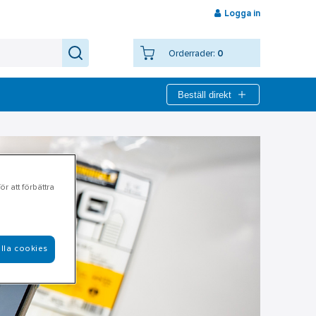
Logga in
Orderrader:
0
Beställ direkt
r att förbättra
lla cookies