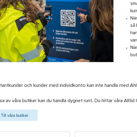
sma
kun
När
så 
han
var
När
but
tantkunder och kunder med individkonto kan inte handla med Ahls
ssa av våra butiker kan du handla dygnet runt. Du hittar våra Alltid 
Till våra butiker