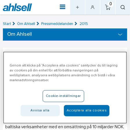
0
Start
Om Ahlsell
Pressmeddelanden
2015
Om Ahlsell
Ahlsell AB : Rune
2015-08-12
Flengsrud ny chef för Ahlsell
Genom att klicka på "Acceptera alla cookies" samtycker du till lagring
av cookies på din enhet för att förbättra navigeringen på
webbplatsen, analysera webbplatsens användning och bistå i våra
AS
marknadsföringsinsatser.
Till ny administrativ direktör för Ahlsell Norge AS och medlem
Cookie-inställningar
av koncernledningen har Rune Flengsrud utsetts.
Avvisa alla
Acceptera alla cookies
Rune med en lång karriär inom Schneider Electric är för
närvarande ansvarig för Schneider Electrics nordiska och
baltiska verksamheter med en omsättning på 10 miljarder NOK.