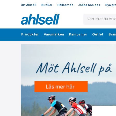
Om Ahlsell
Butiker
Hållbarhet
Jobba hos oss
Nya pr
Produkter
Varumärken
Kampanjer
Outlet
Bran