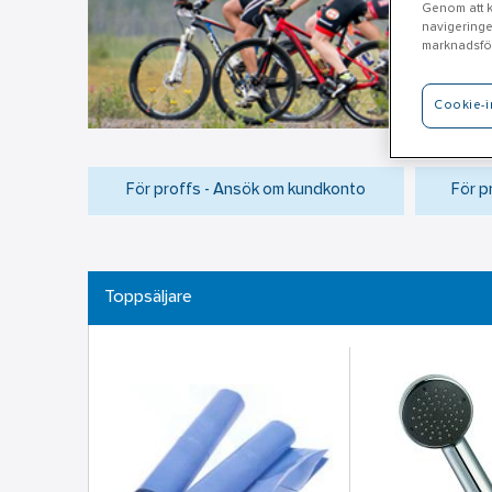
Genom att kl
navigeringe
marknadsför
Cookie-i
För proffs - Ansök om kundkonto
För p
Toppsäljare