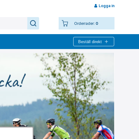
Logga in
Orderrader:
0
Beställ direkt