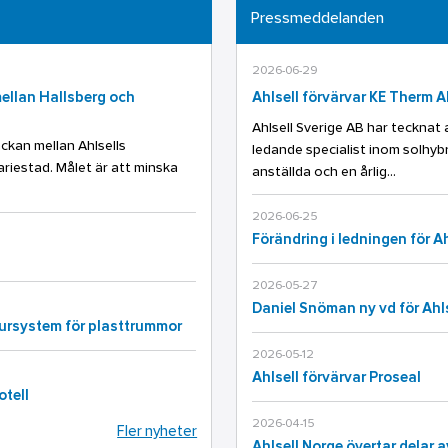
Pressmeddelanden
2026-06-29
 mellan Hallsberg och
Ahlsell förvärvar KE Therm A
Ahlsell Sverige AB har tecknat 
äckan mellan Ahlsells
ledande specialist inom solhybr
ariestad. Målet är att minska
anställda och en årlig...
2026-06-25
Förändring i ledningen för A
2026-05-27
Daniel Snöman ny vd för Ahl
tursystem för plasttrummor
2026-05-12
Ahlsell förvärvar Proseal
otell
2026-04-15
Fler nyheter