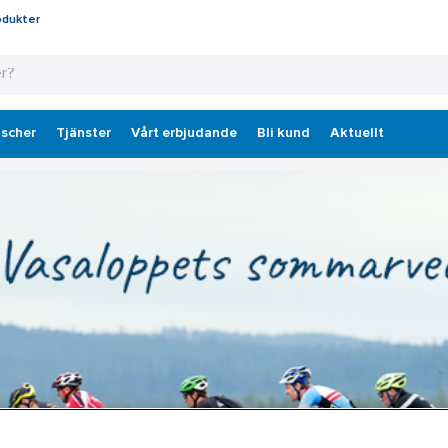
odukter
scher
Tjänster
Vårt erbjudande
Bli kund
Aktuellt