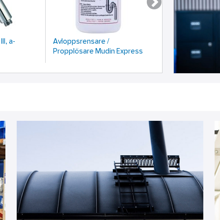
I, a-
Avloppsrensare /
Polyesterfilter til
Propplösare Mudin Express
serien, Franke