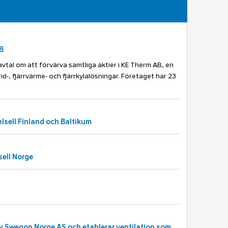
B
avtal om att förvärva samtliga aktier i KE Therm AB, en
id-, fjärrvärme- och fjärrkylalösningar. Företaget har 23
hlsell Finland och Baltikum
sell Norge
Ahlsell Norge övertar delar av Swegon Norge AS och etablerar ventilation som nytt affärsområde