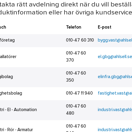
akta rätt avdelning direkt när du vill beställ
uktinformation eller har övriga kundservice
sch
Telefon
E-post
företag
010-47 60 310
bygg.vast@ahlsel
010-47 60
tallatörer
el.gbg@ahlsell.s
370
010-47 60
gibolag
elinfra.gbg@ahlse
350
ighetsbolag
010-47 11 940
fastighet.vast@ah
010-47 60
tri - El - Automation
industri.vast@ahl
480
010-47 60
tri - Rör - Armatur
industri.vast@ahl