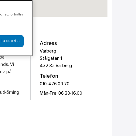
r att förbättra
lla cookies
ktyg &
Adress
direkt från
Varberg
på.
Stålgatan 1
ands. Vi
432 32
Varberg
r vi på
Telefon
010-476 09 70
 utkörning
Mån-Fre: 06.30-16.00