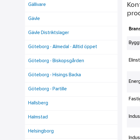
Kont
Gällivare
prod
Gävle
Bran
Gävle Distriktslager
Bygg
Göteborg - Almedal - Alltid öppet
Elins
Göteborg - Biskopsgården
Göteborg - Hisings Backa
Ener
Göteborg - Partille
Fast
Hallsberg
Indus
Halmstad
Helsingborg
Indus