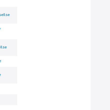
sell.se
e
ll.se
e
e