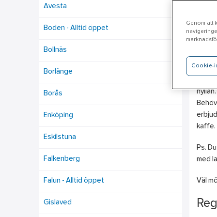
Avesta
Genom att kl
Boden - Alltid öppet
navigeringe
Va
marknadsför
Bollnäs
Cookie-i
Ahlsel
Borlänge
Maskin
hyllan
Borås
Behöve
erbjud
Enköping
kaffe.
Eskilstuna
Ps. Du
Falkenberg
med la
Falun - Alltid öppet
Väl mö
Reg
Gislaved