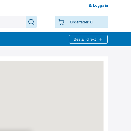
Logga in
Orderrader:
0
Beställ direkt