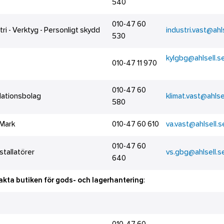
540
010-47 60
tri - Verktyg - Personligt skydd
industri.vast@ahl
530
kylgbg@ahlsell.s
010-47 11 970
010-47 60
lationsbolag
klimat.vast@ahlse
580
 Mark
010-47 60 610
va.vast@ahlsell.s
010-47 60
stallatörer
vs.gbg@ahlsell.s
640
kta butiken för gods- och lagerhantering
: