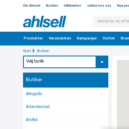
Om Ahlsell
Butiker
Hållbarhet
Jobba hos oss
Nya pr
Produkter
Varumärken
Kampanjer
Outlet
Bran
Start
Butiker
Välj butik
Butiker
Alingsås
Arlandastad
Arvika