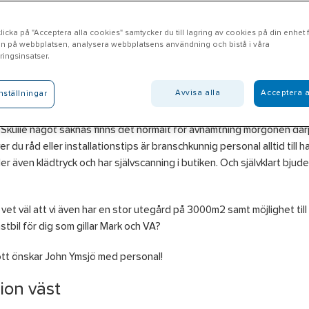
icka på "Acceptera alla cookies" samtycker du till lagring av cookies på din enhet fö
n på webbplatsen, analysera webbplatsens användning och bistå i våra
rberg
ingsinsatser.
Avvisa alla
Acceptera a
nställningar
l Varberg erbjuder produkter inom El, VVS, Kyla, Ventilation, VA, Ver
er, Bygg, Isolering samt Personlig skyddsutrustning som du plockar 
. Skulle något saknas finns det normalt för avhämtning morgonen där
r du råd eller installationstips är branschkunnig personal alltid till h
er även klädtryck och har självscanning i butiken. Och självklart bjude
 vet väl att vi även har en stor utegård på 3000m2 samt möjlighet till
stbil för dig som gillar Mark och VA?
tt önskar John Ymsjö med personal!
ion väst