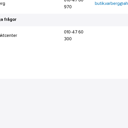
010-47 60
erg
butik.varberg@ahl
970
a frågor
010-47 60
aktcenter
300