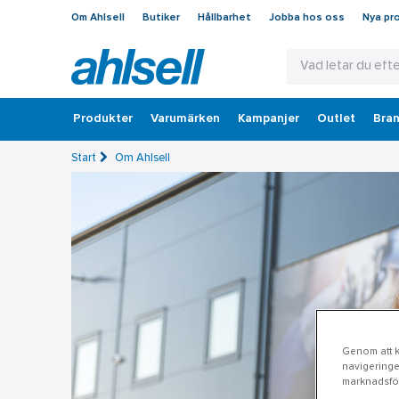
Om Ahlsell
Butiker
Hållbarhet
Jobba hos oss
Nya pr
Produkter
Varumärken
Kampanjer
Outlet
Bran
Start
Om Ahlsell
Genom att kl
navigeringe
marknadsför