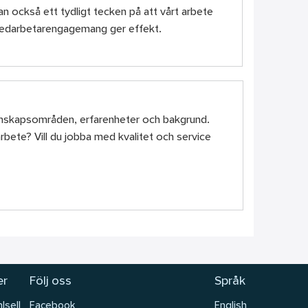
tan också ett tydligt tecken på att vårt arbete
medarbetarengagemang ger effekt.
kunskapsområden, erfarenheter och bakgrund.
arbete? Vill du jobba med kvalitet och service
er
Följ oss
Språk
lsell
Facebook
English