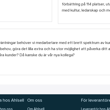
förbättring på 114 platser, u
med kultur, ledarskap och 
örväntningar behöver vi medarbetare med ett brett spektrum av 
behov, göra det lilla extra och ha stor möjlighet att påverka ditt 
åra kunder? Då kanske du är vår nya kollega?
 hos Ahlsell
Om oss
För leverantör
 hos oss
Om Ahlsell
Leverantör hos Ah