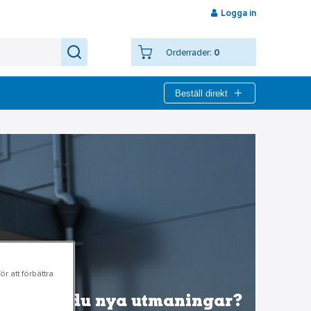
Logga in
Orderrader:
0
Beställ direkt
r att förbättra
Söker du nya utmaningar?