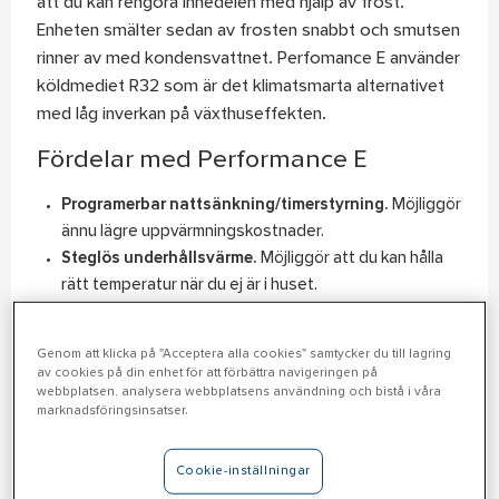
att du kan rengöra innedelen med hjälp av frost.
Enheten smälter sedan av frosten snabbt och smutsen
rinner av med kondensvattnet. Perfomance E använder
köldmediet R32 som är det klimatsmarta alternativet
med låg inverkan på växthuseffekten.
Fördelar med Performance E
Programerbar nattsänkning/timerstyrning.
Möjliggör
ännu lägre uppvärmningskostnader.
Steglös underhållsvärme.
Möjliggör att du kan hålla
rätt temperatur när du ej är i huset.
Låsbar i värmeläge.
Perfekt för huset som hyrs ut så
att onödig energi inte slösas.
Genom att klicka på "Acceptera alla cookies" samtycker du till lagring
av cookies på din enhet för att förbättra navigeringen på
webbplatsen, analysera webbplatsens användning och bistå i våra
marknadsföringsinsatser.
Artikelnummer
Kyleffekt
Värmeeffekt
Ljudnivå
Cookie-inställningar