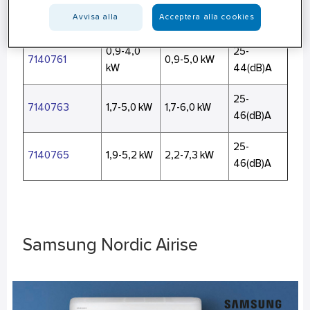
20-
7140758
0,9-3,1 kW
0,9-4,4 kW
Avvisa alla
Acceptera alla cookies
41(dB)A
0,9-4,0
25-
7140761
0,9-5,0 kW
kW
44(dB)A
25-
7140763
1,7-5,0 kW
1,7-6,0 kW
46(dB)A
25-
7140765
1,9-5,2 kW
2,2-7,3 kW
46(dB)A
Samsung Nordic Airise