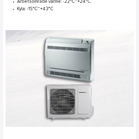
Arbetsområde värme: -22°C~+24°C.
Kyla: -15°C~+43°C