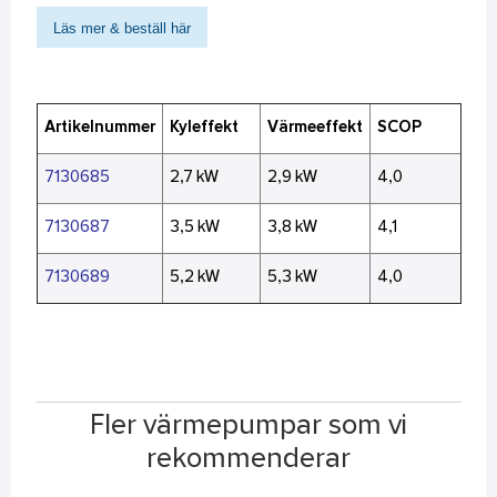
Läs mer & beställ här
Artikelnummer
Kyleffekt
Värmeeffekt
SCOP
7130685
2,7 kW
2,9 kW
4,0
7130687
3,5 kW
3,8 kW
4,1
7130689
5,2 kW
5,3 kW
4,0
Fler värmepumpar som vi
rekommenderar