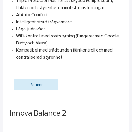
Triple Protector Plus för att skydda kompressorn,
fläkten och styrenheten mot strömstörningar
AI Auto Comfort
Intelligent styrd trågvärmare
Låga ljudnivåer
WiFi-kontroll med röststyrning (fungerar med Google,
Bixby och Alexa)
Kompatibel med trådbunden fjärrkontroll och med
centraliserad styrenhet
Läs mer!
Innova Balance 2