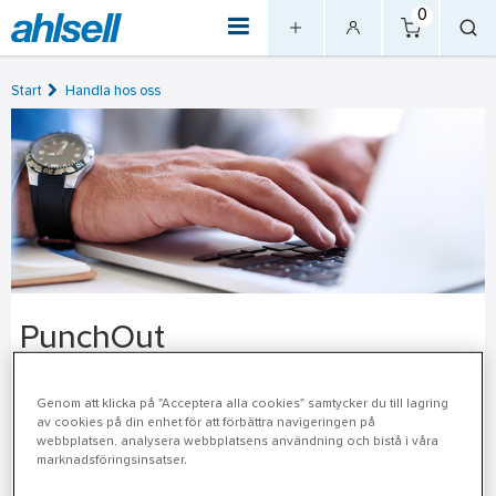
0
Start
Handla hos oss
PunchOut
Har ditt företag ett affärssystem som kan integreras med
Genom att klicka på "Acceptera alla cookies" samtycker du till lagring
externa system? Grattis, då blir e-handeln ännu mer
av cookies på din enhet för att förbättra navigeringen på
bekväm. Flexibel integration och minskad administration.
webbplatsen, analysera webbplatsens användning och bistå i våra
marknadsföringsinsatser.