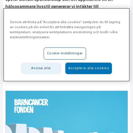
hälsosammare livsstil genererar vi intäkter till
organisationer som ger barn en trygg och frisk uppväxt.
Genom att klicka på "Acceptera alla cookies" samtycker du till lagring
av cookies på din enhet för att förbättra navigeringen på
webbplatsen, analysera webbplatsens användning och bistå i våra
Partnerskap
marknadsföringsinsatser.
När det kommer till samarbeten vill vi arbeta med
Cookie-inställningar
organisationer som gör skillnad. Vi vill bidra till en stark
framtid fylld med hopp och hållbar utveckling. Genom
Avvisa alla
Acceptera alla cookies
att skapa positiva ringar på vattnet vill vi leda med gott
exempel.