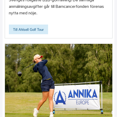
Sveriges roligaste B2B-golftävling! Då samtliga
anmälningsavgifter går till Barncancerfonden förenas
nytta med nöje.
Till Ahlsell Golf Tour