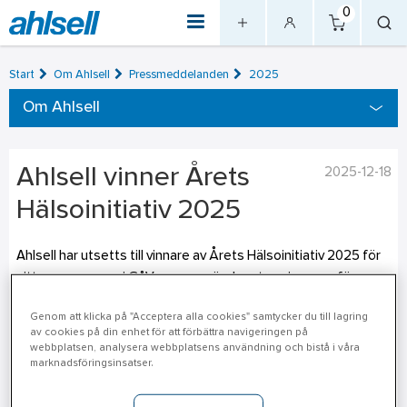
0
Start
Om Ahlsell
Pressmeddelanden
2025
Om Ahlsell
Ahlsell vinner Årets
2025-12-18
Hälsoinitiativ 2025
Ahlsell har utsetts till vinnare av Årets Hälsoinitiativ 2025 för
sitt engagemang i GåVasan, en rörelseutmaning som förenar
hälsa, gemenskap och samhällsansvar. Utmärkelsen, instiftad
Genom att klicka på "Acceptera alla cookies" samtycker du till lagring
av IMR, uppmärksammar företag som på ett innovativt och
av cookies på din enhet för att förbättra navigeringen på
inkluderande sätt stärker medarbetarnas hälsa och inspirerar
webbplatsen, analysera webbplatsens användning och bistå i våra
marknadsföringsinsatser.
andra att följa efter.
GåVasan – rörelse som gör skillnad