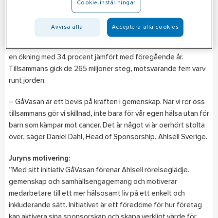
Cookie-inställningar
GåVasan är Ahlsells årliga rörelseutmaning där medarbetarna
under september samlar steg till förmån för
Avvisa alla
Acceptera alla cookies
Barncancerfonden. Årets upplaga blev den mest
framgångsrika hittills: Över 1 000 medarbetare deltog vilket är
en ökning med 34 procent jämfört med föregående år.
Tillsammans gick de 265 miljoner steg, motsvarande fem varv
runt jorden.
– GåVasan är ett bevis på kraften i gemenskap. När vi rör oss
tillsammans gör vi skillnad, inte bara för vår egen hälsa utan för
barn som kämpar mot cancer. Det är något vi är oerhört stolta
över, säger Daniel Dahl, Head of Sponsorship, Ahlsell Sverige.
Juryns motivering:
”Med sitt initiativ GåVasan förenar Ahlsell rörelseglädje,
gemenskap och samhällsengagemang och motiverar
medarbetare till ett mer hälsosamt liv på ett enkelt och
inkluderande sätt. Initiativet är ett föredöme för hur företag
kan aktivera sina sponsorskap och skapa verkligt värde för