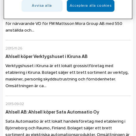
Claes Seldeby ny VD för Ahlsell Sverige AB
Avvisa alla
Acceptera alla cookies
Claes Seldeby har utsetts till verkställande direktör för Ahlsell
Sverige AB och medlem av Ahlsell AB:s koncernledning. Claes är
för närvarande VD för FM Mattsson Mora Group AB med 550
anställda och...
2015-11-26
Ahlsell köper Verktygshuset i Kiruna AB
Verktygshuset i Kiruna är ett lokalt grossistföretag med
etablering i Kiruna. Bolaget säljer ett brett sortiment av verktyg,
maskiner, personlig skyddsutrustning och förnödenheter.
Omsättningen är ca...
2015-09-02
Ahlsell AB: Ahlsell köper Sata Automaatio Oy
Sata Automaatio är ett lokalt handelsföretag med etablering i
Björneborg och Raumo, Finland. Bolaget säljer ett brett
sortiment av elektriska automationsprodukter. Omsättningen är