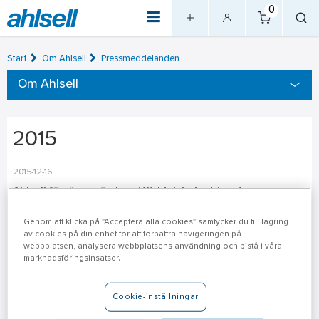
0
Start
Om Ahlsell
Pressmeddelanden
Om Ahlsell
2015
2015-12-16
Ahlsell förvärvar rörelsen i Weldab Industricenter
Weldab Industricenter är ett lokalt industrihandelsföretag med
Genom att klicka på "Acceptera alla cookies" samtycker du till lagring
etablering i Östersund. Sortiment omfattar verktyg, svets & slip,
av cookies på din enhet för att förbättra navigeringen på
maskiner, personlig skyddsutrustning och förnödenheter. ”Ahlsell
webbplatsen, analysera webbplatsens användning och bistå i våra
marknadsföringsinsatser.
har...
Cookie-inställningar
2015-12-01