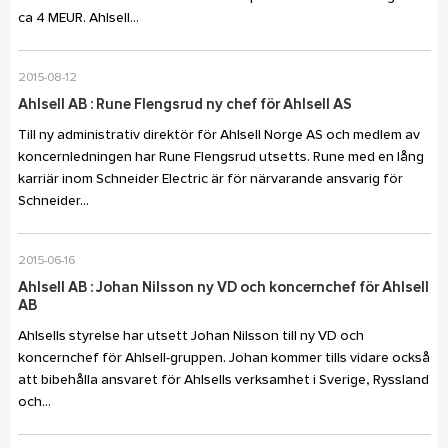
ca 4 MEUR. Ahlsell...
2015-08-12
Ahlsell AB : Rune Flengsrud ny chef för Ahlsell AS
Till ny administrativ direktör för Ahlsell Norge AS och medlem av
koncernledningen har Rune Flengsrud utsetts. Rune med en lång
karriär inom Schneider Electric är för närvarande ansvarig för
Schneider...
2015-06-16
Ahlsell AB : Johan Nilsson ny VD och koncernchef för Ahlsell
AB
Ahlsells styrelse har utsett Johan Nilsson till ny VD och
koncernchef för Ahlsell-gruppen. Johan kommer tills vidare också
att bibehålla ansvaret för Ahlsells verksamhet i Sverige, Ryssland
och...