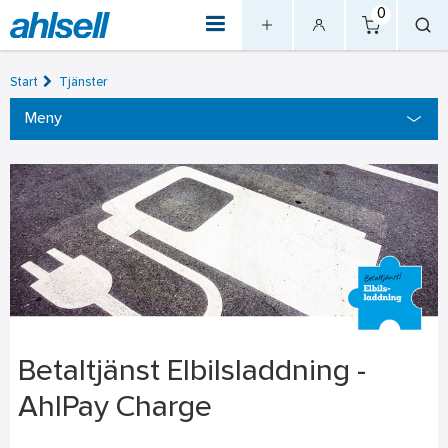
0
Start
Tjänster
Meny
Betaltjänst Elbilsladdning -
AhlPay Charge