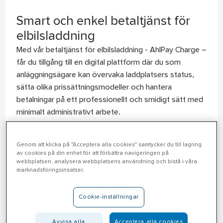
Smart och enkel betaltjänst för
elbilsladdning
Med vår betaltjänst för elbilsladdning - AhlPay Charge –
får du tillgång till en digital plattform där du som
anläggningsägare kan övervaka laddplatsers status,
sätta olika prissättningsmodeller och hantera
betalningar på ett professionellt och smidigt sätt med
minimalt administrativt arbete.
Klicka på knappen för att komma igång idag!
Genom att klicka på "Acceptera alla cookies" samtycker du till lagring
av cookies på din enhet för att förbättra navigeringen på
Registrera dig
webbplatsen, analysera webbplatsens användning och bistå i våra
marknadsföringsinsatser.
Cookie-inställningar
Avvisa alla
Acceptera alla cookies