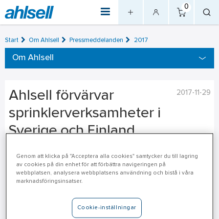
0
Start
Om Ahlsell
Pressmeddelanden
2017
Om Ahlsell
Ahlsell förvärvar
2017-11-29
sprinklerverksamheter i
Sverige och Finland
Ahlsell har tecknat avtal med Doradus Capital AB om att
Genom att klicka på "Acceptera alla cookies" samtycker du till lagring
av cookies på din enhet för att förbättra navigeringen på
förvärva deras sprinklerverksamheter. Den samlade
webbplatsen, analysera webbplatsens användning och bistå i våra
omsättningen på de verksamheter som förvärvas är cirka
marknadsföringsinsatser.
120 MSEK.
Cookie-inställningar
Doradus Capital AB äger flera verksamheter inom sprinkler och