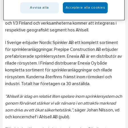
Ahlsell har beslutat att förvärva verksamheterna Enexia AB,
Avvisa alla
Acceptera alla cookies
Enexia Oy, Prepipe Construction AB och Nordic Sprinkler AB.
Den geografiska fördelningen av omsättningen är 2/3 Sverige
och 1/3 Finland och verksamheterna kommer att integreras i
respektive geografiskt segment hos Ahlsell.
I Sverige erbjuder Nordic Spinkler AB ett komplett sortiment
för sprinkleranläggningar. Prepipe Construction AB erbjuder
prefabricerade sprinklersystem. Enexia AB är en distributör av
rillade rörsystem. I Finland distribuerar Enexia Oy både
kompletta sortiment för sprinkleranläggningar och rillade
rörsystem. Kunderna återfinns främst inom rörmokeri och
industri. Totalt har företagen ca 30 anställda.
”Ahlsell är idag en relativt liten spelare inom sprinklersystem och
genom förvärvet stärker vi vår närvaro i en attraktiv marknad
som drivs av ett ökat säkerhetstänk.”,
säger Johan Nilsson, vd
och koncernchef i Ahlsell AB (publ).