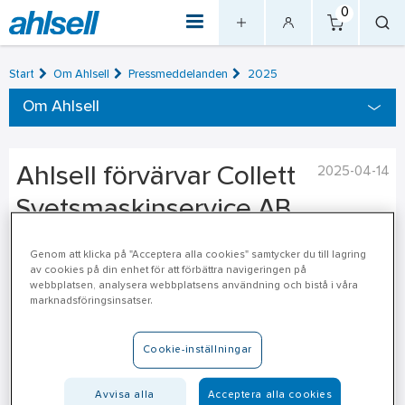
0
Start
Om Ahlsell
Pressmeddelanden
2025
Om Ahlsell
Ahlsell förvärvar Collett
2025-04-14
Svetsmaskinservice AB
Ahlsell Sverige AB har ingått avtal om att förvärva samtliga
Genom att klicka på "Acceptera alla cookies" samtycker du till lagring
av cookies på din enhet för att förbättra navigeringen på
aktier i Collett Svetsmaskinservice AB, en etablerad grossist
webbplatsen, analysera webbplatsens användning och bistå i våra
inom svets och verktyg. Förvärvet stärker Ahlsells erbjudande
marknadsföringsinsatser.
ytterligare inom dessa områden.
Cookie-inställningar
Collett levererar utrustning till industrin inom svets, maskiner,
bearbetning och personlig skyddsutrustning. Företaget har
Avvisa alla
Acceptera alla cookies
fjorton anställda, en omsättning på ca 41 MSEK år 2024, samt