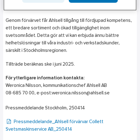
har butik, lager och kontor i Täby.
Genom förvärvet får Ahlsell tillgång till fördjupad kompetens,
ett bredare sortiment och ökad tillgänglighet inom
svetsområdet. Detta gör att vi kan erbjuda ännu bättre
helhetslösningar till våra industri- och verkstadskunder,
särskilt i Stockholmsregionen.
Tillträde beräknas ske i juni 2025.
För ytterligare information kontakta:
Weronica Nilsson, kommunikationschef Ahlsell AB
08-685 70 00, e-post:weronica.nilsson@ahlsell.se
Pressmeddelande Stockholm, 250414
Pressmeddelande_Ahlsell förvärvar Collett
Svetsmaskinservice AB_250414