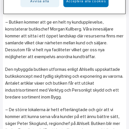
Avvisa alla
Acceptera alla cookies
kvadratmeter och ligger centralt belägen i samma område som
Ahlsells tidigare butik.
– Butiken kommer att ge en helt ny kundupplevelse,
konstaterar butikschef Morgan Kullberg. Våra innesäljare
kommer att sitta i ett öppet landskap där resurserna finns mer
samlande vilket ökar närheten mellan kund och säljare.
Dessutom får vi helt nya faciliteter vilket ger oss nya
möjligheter att exempelvis anordna kundträffar.
Den nybyggda butiken utformas enligt Ahlsells uppskattade
butikskoncept med tydlig skyltning och exponering av varorna.
Antalet artiklar växer och butiken får ett utökat
industrisortiment med Verktyg och Personligt skydd och ett
bredare sortiment inom Bygg.
– De större lokalerna är hett efterlängtade och gör att vi
kommer att kunna serva våra kunder på ett ännu bättre sätt,
säger Peter Skoglund, regionchef på Ahlsell. Butiken blir mer