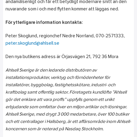
ändamålsenligt och får ett betydligt modernare snitt än den
nuvarande som i och med flytten kommer att läggas ned.
För ytterligare information kontakta:
Peter Skoglund, regionchef Nedre Norrland, 070-2571333,
peter.skoglund@ahlsell.se
Den nya butikens adress är Örjasvägen 21, 792 36 Mora
Ahlsell Sverige är den ledande distributören av
installationsprodukter, verktyg och förnödenheter för
installatörer, byggbolag, fastighetsskötare, industri- och
kraftbolag samt offentlig sektor. Företagets kundlöfte ”Ahlsell
gör det enklare att vara proffs” uppfylls genom ett unikt
erbjudande som omfattar över en miljon artiklar och lösningar.
Ahlsell Sverige, med drygt 3 000 medarbetare, över 100 butiker
och ett centrallager i Hallsberg, är ett affärsområde inom Ahlsell-
koncernen som är noterad på Nasdaq Stockholm.