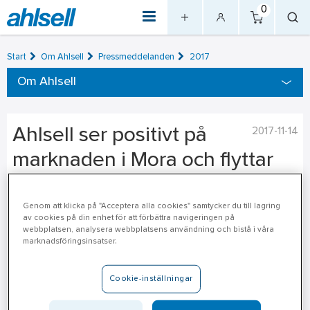
0
Start
Om Ahlsell
Pressmeddelanden
2017
Om Ahlsell
Ahlsell ser positivt på
2017-11-14
marknaden i Mora och flyttar
till nya butikslokaler
Genom att klicka på "Acceptera alla cookies" samtycker du till lagring
av cookies på din enhet för att förbättra navigeringen på
Just nu pågår byggnationen av Ahlsells nya butik i Mora som
webbplatsen, analysera webbplatsens användning och bistå i våra
kommer att öppna den 20 november i år.
marknadsföringsinsatser.
Ahlsells butiksnät för professionella yrkeskunder fortsätter
Cookie-inställningar
att växa och i dag har företaget över 200 butiker i Norden.
Den nya butiken i Mora kommer att omfatta cirka 2 300