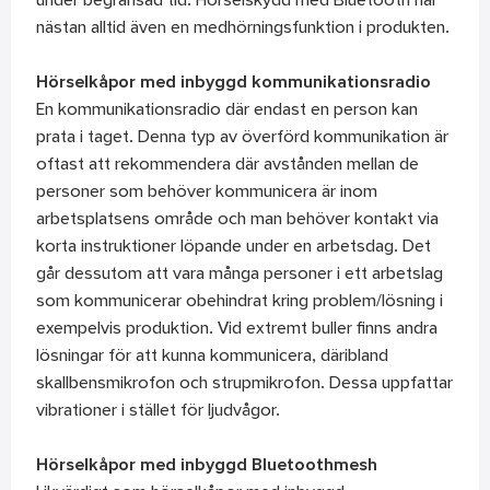
under begränsad tid. Hörselskydd med Bluetooth har
nästan alltid även en medhörningsfunktion i produkten.
Hörselkåpor med inbyggd kommunikationsradio
En kommunikationsradio där endast en person kan
prata i taget. Denna typ av överförd kommunikation är
oftast att rekommendera där avstånden mellan de
personer som behöver kommunicera är inom
arbetsplatsens område och man behöver kontakt via
korta instruktioner löpande under en arbetsdag. Det
går dessutom att vara många personer i ett arbetslag
som kommunicerar obehindrat kring problem/lösning i
exempelvis produktion. Vid extremt buller finns andra
lösningar för att kunna kommunicera, däribland
skallbensmikrofon och strupmikrofon. Dessa uppfattar
vibrationer i stället för ljudvågor.
Hörselkåpor med inbyggd Bluetoothmesh