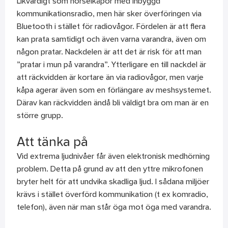
Likvärdigt som hörselkåpor med inbyggd
kommunikationsradio, men här sker överföringen via
Bluetooth i stället för radiovågor. Fördelen är att flera
kan prata samtidigt och även varna varandra, även om
någon pratar. Nackdelen är att det är risk för att man
”pratar i mun på varandra”. Ytterligare en till nackdel är
att räckvidden är kortare än via radiovågor, men varje
kåpa agerar även som en förlängare av meshsystemet.
Därav kan räckvidden ändå bli väldigt bra om man är en
större grupp.
Att tänka på
Vid extrema ljudnivåer får även elektronisk medhörning
problem. Detta på grund av att den yttre mikrofonen
bryter helt för att undvika skadliga ljud. I sådana miljöer
krävs i stället överförd kommunikation (t ex komradio,
telefon), även när man står öga mot öga med varandra.