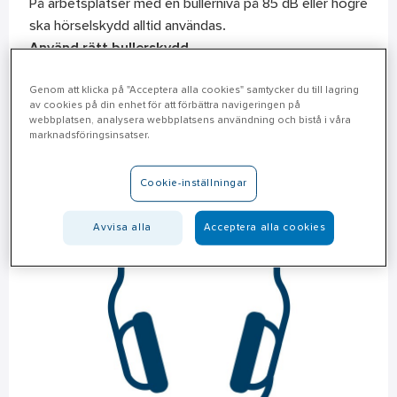
På arbetsplatser med en bullernivå på 85 dB eller högre
ska hörselskydd alltid användas.
Använd rätt bullerskydd
Det finns ett stort utbud av hörselskydd. Genom att
Genom att klicka på "Acceptera alla cookies" samtycker du till lagring
använda skydd med möjlighet att kommunicera utan
av cookies på din enhet för att förbättra navigeringen på
att ta av sig skydden, minskar riskerna för skador och
webbplatsen, analysera webbplatsens användning och bistå i våra
marknadsföringsinsatser.
olyckor.
Cookie-inställningar
Avvisa alla
Acceptera alla cookies