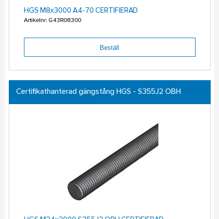
HGS M8x3000 A4-70 CERTIFIERAD
Artikelnr: G43R08300
Beställ
Certifikathanterad gängstång HGS - S355J2 OBH