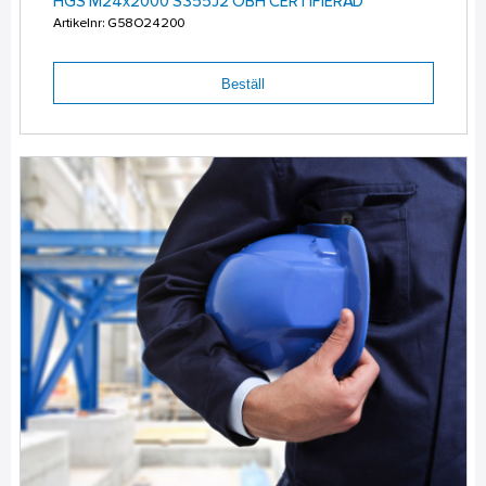
HGS M24x2000 S355J2 OBH CERTIFIERAD
Artikelnr: G58O24200
Beställ