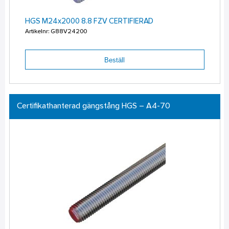
HGS M24x2000 8.8 FZV CERTIFIERAD
Artikelnr: G88V24200
Beställ
Certifikathanterad gängstång HGS – A4-70