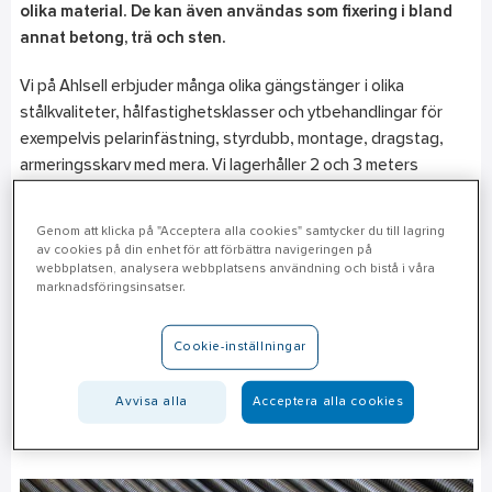
olika material. De kan även användas som fixering i bland
annat betong, trä och sten.
Vi på Ahlsell erbjuder många olika gängstänger i olika
stålkvaliteter, hålfastighetsklasser och ytbehandlingar för
exempelvis pelarinfästning, styrdubb, montage, dragstag,
armeringsskarv med mera. Vi lagerhåller 2 och 3 meters
längder från M8 till M36 och dimensioner från M39 till M90
tillverkas efter beställning
Genom att klicka på "Acceptera alla cookies" samtycker du till lagring
av cookies på din enhet för att förbättra navigeringen på
Du kan välja bland rostfritt, blankförzinkat, varmförzinkat eller
webbplatsen, analysera webbplatsens användning och bistå i våra
marknadsföringsinsatser.
obehandlat utförande. Många av dem kan levereras i
färdigkapade längder mot beställning.
Cookie-inställningar
Välkommen att kontakta någon av
våra specialister
på
betongkomplement för hjälp med ditt projekt. Du hittar även
Avvisa alla
Acceptera alla cookies
vårt unika och breda produktutbud i
vår webbutik.