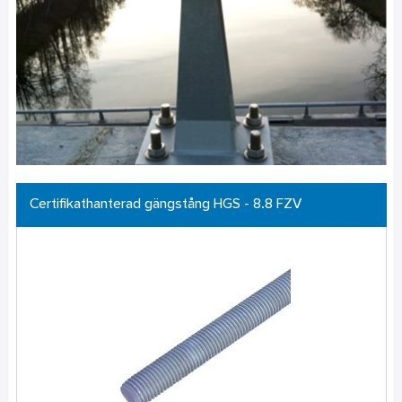
Certifikathanterad gängstång HGS - 8.8 FZV