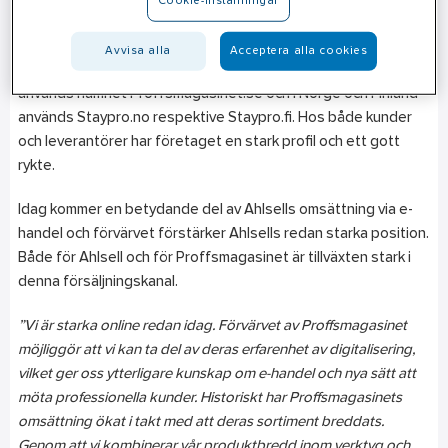
Cookie-inställningar
Företaget erbjuder runt 17 000 artiklar från välkända
varumärken inom professionella järnvaror så som verktyg,
Avvisa alla
Acceptera alla cookies
mätinstrument, laserinstrument och skyddskläder. I Sverige
används namnet Proffsmagasinet.se och i Norge och Finland
används Staypro.no respektive Staypro.fi. Hos både kunder
och leverantörer har företaget en stark profil och ett gott
rykte.
Idag kommer en betydande del av Ahlsells omsättning via e-
handel och förvärvet förstärker Ahlsells redan starka position.
Både för Ahlsell och för Proffsmagasinet är tillväxten stark i
denna försäljningskanal.
”Vi är starka online redan idag. Förvärvet av Proffsmagasinet
möjliggör att vi kan ta del av deras erfarenhet av digitalisering,
vilket ger oss ytterligare kunskap om e-handel och nya sätt att
möta professionella kunder. Historiskt har Proffsmagasinets
omsättning ökat i takt med att deras sortiment breddats.
Genom att vi kombinerar vår produktbredd inom verktyg och