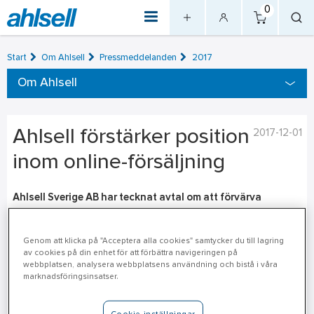
0
Start
Om Ahlsell
Pressmeddelanden
2017
Om Ahlsell
Ahlsell förstärker position
2017-12-01
inom online-försäljning
Ahlsell Sverige AB har tecknat avtal om att förvärva
Proffsmagasinet AB (Proffsmagasinet), en ledande nordisk
e-handelsverksamhet inom verktyg och förnödenheter med
Genom att klicka på "Acceptera alla cookies" samtycker du till lagring
en årlig omsättning på cirka 260 MSEK.
av cookies på din enhet för att förbättra navigeringen på
webbplatsen, analysera webbplatsens användning och bistå i våra
marknadsföringsinsatser.
Proffsmagasinet är verksamma inom e-handel i Sverige, Norge
och Finland och har cirka 50 anställda. En stor andel av de
anställda arbetar som produktspecialister i kundtjänst.