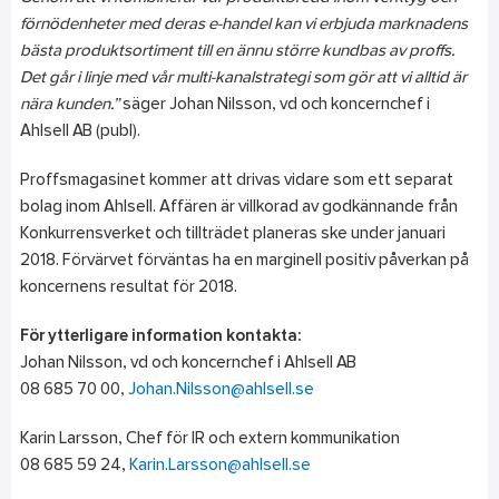
förnödenheter med deras e-handel kan vi erbjuda marknadens
bästa produktsortiment till en ännu större kundbas av proffs.
Det går i linje med vår multi-kanalstrategi som gör att vi alltid är
nära kunden.”
säger Johan Nilsson, vd och koncernchef i
Ahlsell AB (publ).
Proffsmagasinet kommer att drivas vidare som ett separat
bolag inom Ahlsell. Affären är villkorad av godkännande från
Konkurrensverket och tillträdet planeras ske under januari
2018. Förvärvet förväntas ha en marginell positiv påverkan på
koncernens resultat för 2018.
För ytterligare information kontakta:
Johan Nilsson, vd och koncernchef i Ahlsell AB
08 685 70 00,
Johan.Nilsson@ahlsell.se
Karin Larsson, Chef för IR och extern kommunikation
08 685 59 24,
Karin.Larsson@ahlsell.se