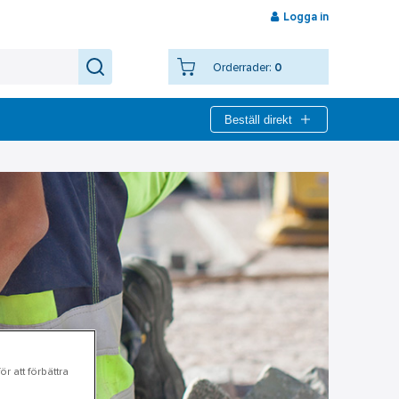
Logga in
Orderrader:
0
Beställ direkt
r att förbättra