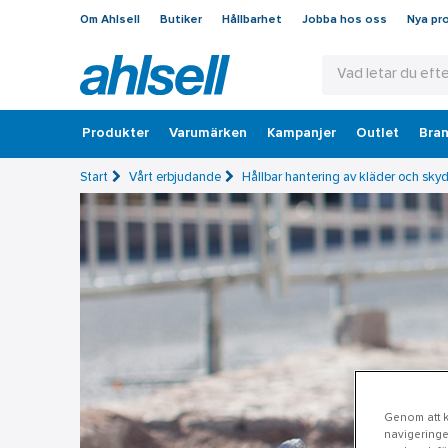
Om Ahlsell
Butiker
Hållbarhet
Jobba hos oss
Nya pr
Produkter
Varumärken
Kampanjer
Outlet
Bran
Start
Vårt erbjudande
Hållbar hantering av kläder och sky
Genom att kl
navigeringe