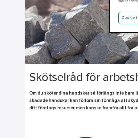
marknadsför
Cookie-i
Skötselråd för arbet
Om du sköter dina handskar så förlängs inte bara li
skadade handskar kan förlora sin förmåga att skydda
ditt företags resurser, men kanske framför allt för a