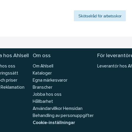
Skötselråd för arbetsskor
 hos Ahlsell
Om oss
För leverantör
 hos oss
Om Ahlsell
Leverantör hos Ah
ringssätt
Kataloger
och priser
Egna märkesvaror
 Reklamation
Branscher
Jobba hos oss
Hållbarhet
Användarvillkor Hemsidan
Behandling av personuppgifter
Cookie-inställningar