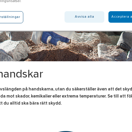
ingsinsatser.
Avvisa alla
Acceptera a
nställningar
shandskar
vslängden på handskarna, utan du säkerställer även att det skydd 
 mot skador, kemikalier eller extrema temperaturer. Se till att fö
tt du alltid ska bära rätt skydd
.