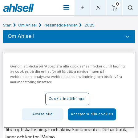
0
Start
Om Ahlsell
Pressmeddelanden
2025
Om Ahlsell
Ahlsell förvärvar
2025-05-06
Genom att klicka på "Acceptera alla cookies" samtycker du till lagring
Nätverksgrossisten i Malmö AB
av cookies på din enhet för att förbättra navigeringen på
webbplatsen, analysera webbplatsens användning och bistå i våra
marknadsföringsinsatser.
Ahlsell Sverige AB har ingått avtal om att förvärva samtliga
aktier i Nätverksgrossisten i Malmö AB, en specialist inom data
Cookie-inställningar
och telecom. Bolaget har sex anställda och omsätter ca
32MSEK årligen.
Avvisa alla
Acceptera alla cookies
Nätverksgrossisten levererar strukturerade kabelsystem,
fiberoptiska lösningar och aktiva komponenter. De har butik,
lager och kontor i Malmö.