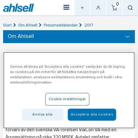
0
Start
Om Ahlsell
Pressmeddelanden
2017
Om Ahlsell
Förvärvet av ViaCon VA
2017-10-04
Genom att klicka på "Acceptera alla cookies" samtycker du till lagring
godkänns av Konkurrensverket
av cookies på din enhet för att förbättra navigeringen på
webbplatsen, analysera webbplatsens användning och bistå i våra
marknadsföringsinsatser.
I juni ingick Ahlsell-koncernen avtal om att förvärva den
specialiserade VA-distributören ViaCon VA. Konkurrensverket
Cookie-inställningar
har per den 2017-09-29 meddelat att förvärvet godkänns.
Tillträde beräknas ske under början av november.
Avvisa alla
Acceptera alla cookies
Som kommunicerades den 22 juni har Ahlsell ingått avtal om
förvärv av den svenska VA-rörelsen ViaCon VA med en
årsomsättning på cirka 320 MSEK. Avtalet omfattar