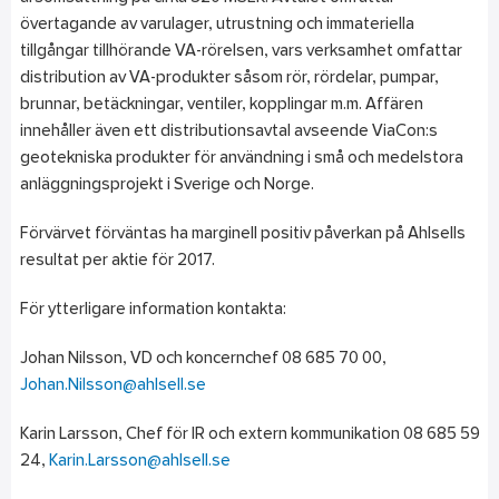
övertagande av varulager, utrustning och immateriella
tillgångar tillhörande VA-rörelsen, vars verksamhet omfattar
distribution av VA-produkter såsom rör, rördelar, pumpar,
brunnar, betäckningar, ventiler, kopplingar m.m. Affären
innehåller även ett distributionsavtal avseende ViaCon:s
geotekniska produkter för användning i små och medelstora
anläggningsprojekt i Sverige och Norge.
Förvärvet förväntas ha marginell positiv påverkan på Ahlsells
resultat per aktie för 2017.
För ytterligare information kontakta:
Johan Nilsson, VD och koncernchef 08 685 70 00,
Johan.Nilsson@ahlsell.se
Karin Larsson, Chef för IR och extern kommunikation 08 685 59
24,
Karin.Larsson@ahlsell.se