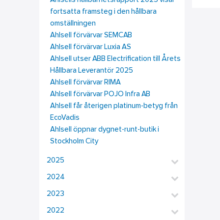
Ahlsells hållbarhetsrapport 2025 visar
fortsatta framsteg i den hållbara
omställningen
Ahlsell förvärvar SEMCAB
Ahlsell förvärvar Luxia AS
Ahlsell utser ABB Electrification till Årets
Hållbara Leverantör 2025
Ahlsell förvärvar RIMA
Ahlsell förvärvar POJO Infra AB
Ahlsell får återigen platinum-betyg från
EcoVadis
Ahlsell öppnar dygnet-runt-butik i
Stockholm City
2025
2024
2023
2022