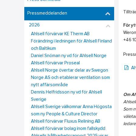
Tilltr
Pressmeddelanden
2026
För yt
Weroni
Ahlsell förvärvar KE Therm AB
+46 10
Förändring i ledningen för Ahlsell Finland
och Baltikum
Press
Daniel Snöman ny vd för Ahlsell Norge
Ahlsell förvärvar Proseal
Ah
Ahlsell Norge övertar delar av Swegon
Norge AS och etablerar ventilation som
nytt affärsområde
Dennis Helfridsson ny vd för Ahlsell
Om Ah
Sverige
Ahlsel
Ahlsell Sverige välkomnar Anna Högosta
Som mu
som ny People & Culture Director
väleta
Ahlsell förvärvar Fluxus Relining AB
ledare
Ahlsell förvärvar bolag inom fallskydd