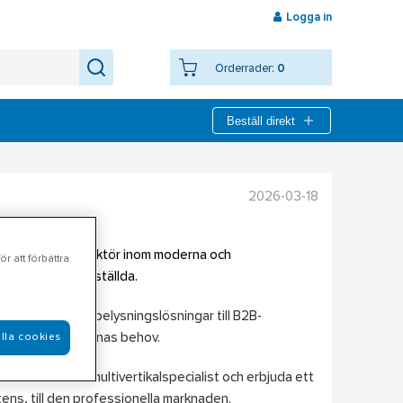
Logga in
Orderrader:
0
Beställ direkt
2026-03-18
 en specialiserad aktör inom moderna och
r att förbättra
ar i dag tolv anställda.
erar kompletta belysningslösningar till B2B-
å att möta kundernas behov.
lla cookies
reutvecklas som multivertikalspecialist och erbjuda ett
ens, till den professionella marknaden.