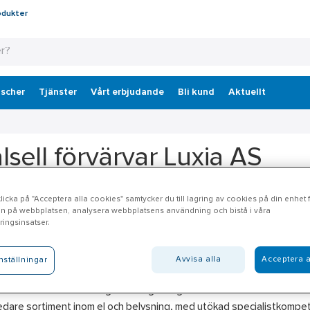
odukter
scher
Tjänster
Vårt erbjudande
Bli kund
Aktuellt
lsell förvärvar Luxia AS
l Norge har tecknat avtal om att förvärva samtliga aktier i Luxia AS,
icka på "Acceptera alla cookies" samtycker du till lagring av cookies på din enhet fö
n på webbplatsen, analysera webbplatsens användning och bistå i våra
effektiva belysningslösningar. Bolaget omsätter cirka 60 MNOK och h
ingsinsatser.
AS grundades 2018 och har sitt säte i Drammen i Norge. Bolaget lever
den och arbetar nära elinstallatörer över hela landet, med fokus p
Avvisa alla
Acceptera a
nställningar
vet markerar ett strategiskt viktigt steg i Ahlsells ambition att vida
redare sortiment inom el och belysning, med utökad specialistkompet