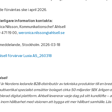
äde förväntas ske i april 2026.
terligare information kontakta:
ca Nilsson, Kommunikationschef Ahlsell
 471 19 00,
weronica.nilsson@ahlsell.se
meddelande, Stockholm. 2026-03-18
lsell förvärvar Luxia AS_260318
lsell
l är Nordens ledande B2B-distributör av tekniska produkter till en bred 
ltivertikal specialist omsätter bolaget cirka 50 miljarder SEK årligen o
blerad digital plattform. Ahlsell levererar varje dag på sitt kundlöfte – 
 inom hållbarhet med visionen att bygga ett mer hållbart samhälle. Lä