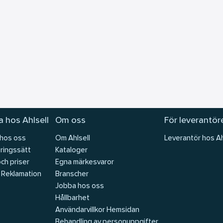
 hos Ahlsell
Om oss
För leverantör
 hos oss
Om Ahlsell
Leverantör hos Ah
ringssätt
Kataloger
och priser
Egna märkesvaror
 Reklamation
Branscher
Jobba hos oss
Hållbarhet
Användarvillkor Hemsidan
Behandling av personuppgifter