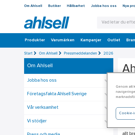
Om Ahlsell
Butiker
Hållbarhet
Jobba hos oss
Nya pr
Produkter
Varumärken
Kampanjer
Outlet
Bran
Start
Om Ahlsell
Pressmeddelanden
2026
Om Ahlsell
Ah
Jobba hos oss
Ahlsel
Genom att kl
navigeringe
energi
Företagsfakta Ahlsell Sverige
marknadsför
Luxia 
Vår verksamhet
markna
Cookie-i
Vi stödjer
Förvär
allt b
Press och media