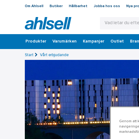
Om Ahlsell
Butiker
Hållbarhet
Jobba hos oss
Nya pr
Produkter
Varumärken
Kampanjer
Outlet
Bran
Start
Vårt erbjudande
Genom att kl
navigeringe
marknadsför