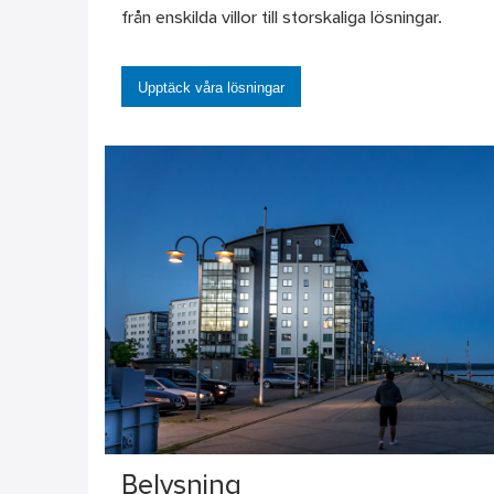
från enskilda villor till storskaliga lösningar.
Upptäck våra lösningar
Belysning