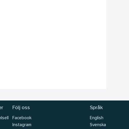
er
Följ oss
Språk
lsell
Facebook
English
Instagram
Svenska