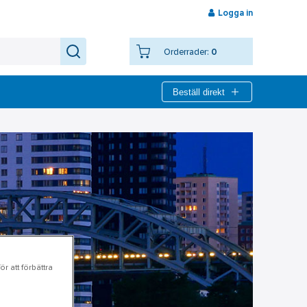
Logga in
Orderrader:
0
Beställ direkt
r att förbättra