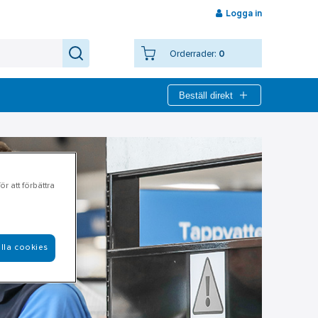
Logga in
Orderrader:
0
Beställ direkt
r att förbättra
lla cookies