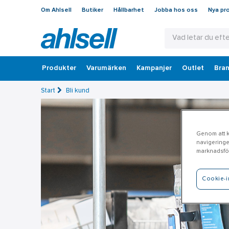
Om Ahlsell
Butiker
Hållbarhet
Jobba hos oss
Nya pr
Produkter
Varumärken
Kampanjer
Outlet
Bran
Start
Bli kund
Genom att kl
navigeringe
marknadsför
Cookie-i