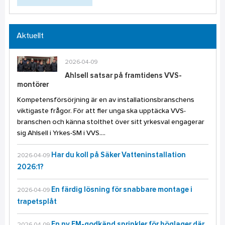
Aktuellt
2026-04-09
Ahlsell satsar på framtidens VVS-
montörer
Kompetensförsörjning är en av installationsbranschens
viktigaste frågor. För att fler unga ska upptäcka VVS-
branschen och känna stolthet över sitt yrkesval engagerar
sig Ahlsell i Yrkes-SM i VVS....
Har du koll på Säker Vatteninstallation
2026-04-09
2026:1?
En färdig lösning för snabbare montage i
2026-04-09
trapetsplåt
En ny FM-godkänd sprinkler för höglager där
2026-04-09