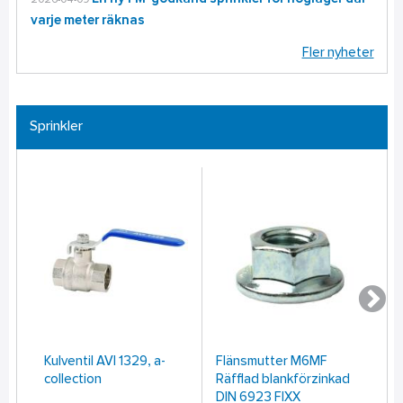
varje meter räknas
Fler nyheter
Sprinkler
Kulventil AVI 1329, a-
Flänsmutter M6MF
Un
collection
Räfflad blankförzinkad
Gl
DIN 6923 FIXX
fö