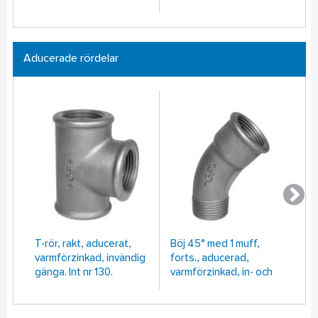
Aducerade rördelar
T-rör, rakt, aducerat,
Böj 45° med 1 muff,
Se
varmförzinkad, invändig
forts., aducerad,
ad
gänga. Int nr 130.
varmförzinkad, in- och
va
utvändig gänga. Int nr
gä
40.