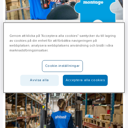
Arbetsplatsmontage
Genom att klicka på "Acceptera alla cookies" samtycker du till lagring
av cookies på din enhet för att förbättra navigeringen på
Låt oss ta hand om monteringen av möbler, utrustning
webbplatsen, analysera webbplatsens användning och bistå i våra
och inredning på din arbetsplats.
marknadsföringsinsatser.
Cookie-inställningar
Till Arbetsplatsmontage
Avvisa alla
Acceptera alla cookies