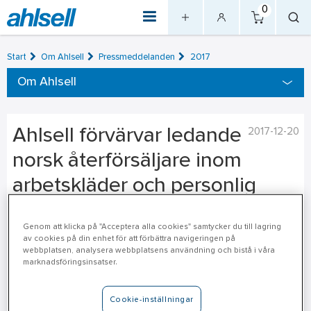
0
Start
Om Ahlsell
Pressmeddelanden
2017
Om Ahlsell
Ahlsell förvärvar ledande
2017-12-20
norsk återförsäljare inom
arbetskläder och personlig
skyddsutrustning
Genom att klicka på "Acceptera alla cookies" samtycker du till lagring
av cookies på din enhet för att förbättra navigeringen på
Ahlsell Norge AS har tecknat avtal om att förvärva Bekken &
webbplatsen, analysera webbplatsens användning och bistå i våra
Strøm AS (Bekken & Strøm), en ledande norsk återförsäljare
marknadsföringsinsatser.
inom arbetskläder och personlig skyddsutrustning (PSU).
Företaget omsätter årligen cirka 400 MNOK och har ca 160
Cookie-inställningar