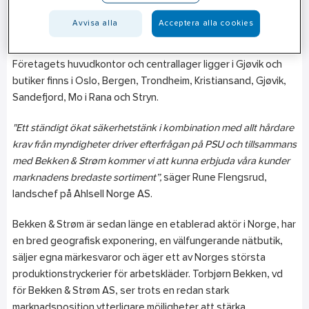
anställda.
Avvisa alla
Acceptera alla cookies
Bekken & Strøm är en av Norges största återförsäljare inom
arbetskläder, skyddsutrustning, arbetsskor och profilkläder.
Företagets huvudkontor och centrallager ligger i Gjøvik och
butiker finns i Oslo, Bergen, Trondheim, Kristiansand, Gjøvik,
Sandefjord, Mo i Rana och Stryn.
"Ett ständigt ökat säkerhetstänk i kombination med allt hårdare
krav från myndigheter driver efterfrågan på PSU och tillsammans
med Bekken & Strøm kommer vi att kunna erbjuda våra kunder
marknadens bredaste sortiment”,
säger Rune Flengsrud,
landschef på Ahlsell Norge AS.
Bekken & Strøm är sedan länge en etablerad aktör i Norge, har
en bred geografisk exponering, en välfungerande nätbutik,
säljer egna märkesvaror och äger ett av Norges största
produktionstryckerier för arbetskläder. Torbjørn Bekken, vd
för Bekken & Strøm AS, ser trots en redan stark
marknadsposition ytterligare möjligheter att stärka