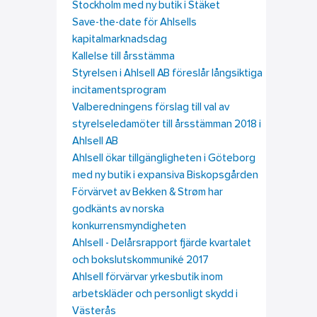
Stockholm med ny butik i Stäket
Save-the-date för Ahlsells
kapitalmarknadsdag
Kallelse till årsstämma
Styrelsen i Ahlsell AB föreslår långsiktiga
incitamentsprogram
Valberedningens förslag till val av
styrelseledamöter till årsstämman 2018 i
Ahlsell AB
Ahlsell ökar tillgängligheten i Göteborg
med ny butik i expansiva Biskopsgården
Förvärvet av Bekken & Strøm har
godkänts av norska
konkurrensmyndigheten
Ahlsell - Delårsrapport fjärde kvartalet
och bokslutskommuniké 2017
Ahlsell förvärvar yrkesbutik inom
arbetskläder och personligt skydd i
Västerås