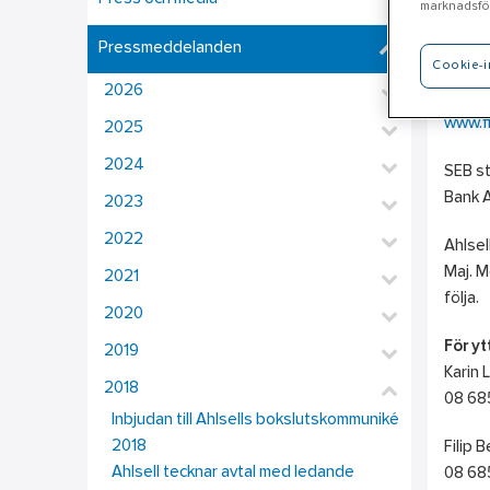
marknadsför
”Det p
Pressmeddelanden
Göran
Cookie-i
2026
Grundp
www.f
2025
2024
SEB st
Bank A
2023
2022
Ahlsel
Maj. M
2021
följa.
2020
För yt
2019
Karin 
2018
08 685
Inbjudan till Ahlsells bokslutskommuniké
2018
Filip 
Ahlsell tecknar avtal med ledande
08 685