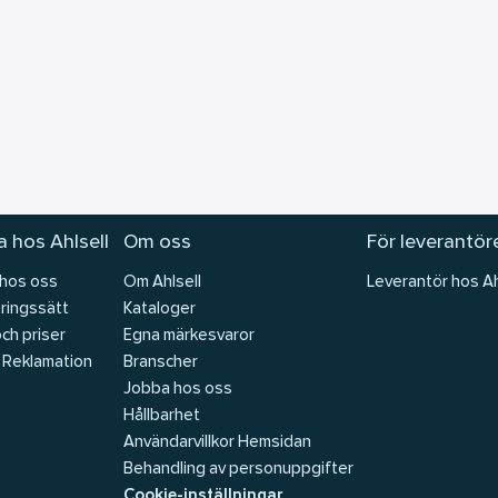
 hos Ahlsell
Om oss
För leverantör
 hos oss
Om Ahlsell
Leverantör hos Ah
ringssätt
Kataloger
och priser
Egna märkesvaror
 Reklamation
Branscher
Jobba hos oss
Hållbarhet
Användarvillkor Hemsidan
Behandling av personuppgifter
Cookie-inställningar