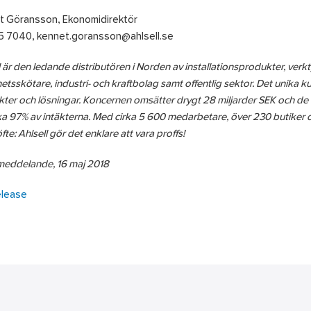
t Göransson, Ekonomidirektör
5 7040, kennet.goransson@ahlsell.se
l är den ledande distributören i Norden av installationsprodukter, verk
hetsskötare, industri- och kraftbolag samt offentlig sektor. Det unika
ter och lösningar. Koncernen omsätter drygt 28 miljarder SEK och de
rka 97% av intäkterna. Med cirka 5 600 medarbetare, över 230 butiker och
fte: Ahlsell gör det enklare att vara proffs!
meddelande, 16 maj 2018
lease