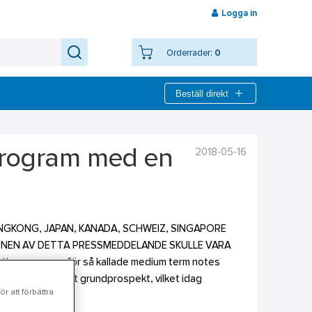
Logga in
Orderrader:
0
Beställ direkt
2018-05-16
-program med en
 HONGKONG, JAPAN, KANADA, SCHWEIZ, SINGAPORE
IONEN AV DETTA PRESSMEDDELANDE SKULLE VARA
igationsprogram för så kallade medium term notes
ll upprättat ett grundprospekt, vilket idag
r att förbättra