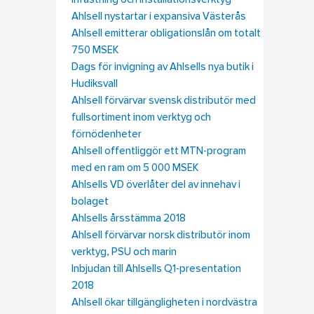
infästning och installationsverktyg
Ahlsell nystartar i expansiva Västerås
Ahlsell emitterar obligationslån om totalt
750 MSEK
Dags för invigning av Ahlsells nya butik i
Hudiksvall
Ahlsell förvärvar svensk distributör med
fullsortiment inom verktyg och
förnödenheter
Ahlsell offentliggör ett MTN-program
med en ram om 5 000 MSEK
Ahlsells VD överlåter del av innehav i
bolaget
Ahlsells årsstämma 2018
Ahlsell förvärvar norsk distributör inom
verktyg, PSU och marin
Inbjudan till Ahlsells Q1-presentation
2018
Ahlsell ökar tillgängligheten i nordvästra