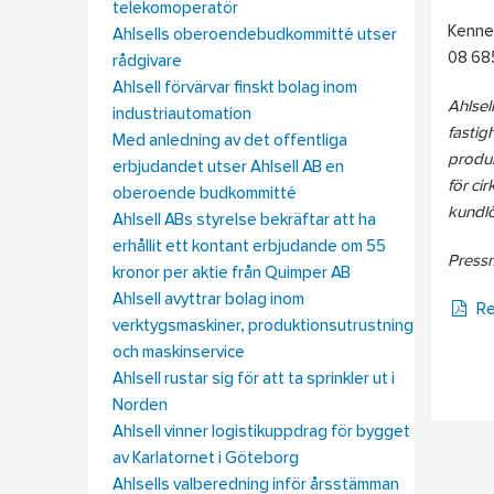
telekomoperatör
Kenne
Ahlsells oberoendebudkommitté utser
08 68
rådgivare
Ahlsell förvärvar finskt bolag inom
Ahlsel
industriautomation
fastig
Med anledning av det offentliga
produk
erbjudandet utser Ahlsell AB en
för ci
oberoende budkommitté
kundlö
Ahlsell ABs styrelse bekräftar att ha
erhållit ett kontant erbjudande om 55
Press
kronor per aktie från Quimper AB
Ahlsell avyttrar bolag inom
Re
verktygsmaskiner, produktionsutrustning
och maskinservice
Ahlsell rustar sig för att ta sprinkler ut i
Norden
Ahlsell vinner logistikuppdrag för bygget
av Karlatornet i Göteborg
Ahlsells valberedning inför årsstämman