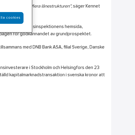
 samt att diversifiera lånestrukturen”,
säger Kennet
lla cookies
com
samt på Finansinspektionens hemsida,
ån dagen för godkännandet av grundprospektet.
illsammans med DNB Bank ASA, filial Sverige, Danske
ionsinvesterare i Stockholm och Helsingfors den 23
älld kapitalmarknadstransaktion i svenska kronor att