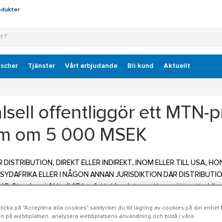
odukter
scher
Tjänster
Vårt erbjudande
Bli kund
Aktuellt
lsell offentliggör ett MTN
m om 5 000 MSEK
R DISTRIBUTION, DIREKT ELLER INDIREKT, INOM ELLER TILL USA,
 SYDAFRIKA ELLER I NÅGON ANNAN JURISDIKTION DÄR DISTRIBUT
G. Styrelsen i Ahlsell AB har fattat beslut om att upprätta ett obl
Programmet") med en låneram om 5 000 MSEK. I detta syfte har Ahlse
icka på "Acceptera alla cookies" samtycker du till lagring av cookies på din enhet fö
ts och registrerats av Finansinspektionen.
n på webbplatsen, analysera webbplatsens användning och bistå i våra