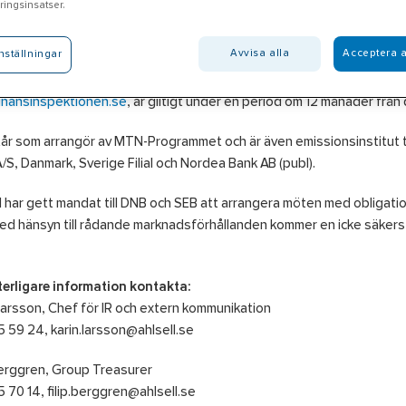
ingsinsatser.
rimära syftet med programmet är att refinansiera delar av befintliga lån
sson, Ekonomidirektör.
Avvisa alla
Acceptera a
nställningar
rospektet som finns tillgängligt på Ahlsells hemsida,
www.ahlsell.
inansinspektionen.se
, är giltigt under en period om 12 månader fr
år som arrangör av MTN-Programmet och är även emissionsinstitut t
/S, Danmark, Sverige Filial och Nordea Bank AB (publ).
l har gett mandat till DNB och SEB att arrangera möten med obligat
ed hänsyn till rådande marknadsförhållanden kommer en icke säkerst
terligare information kontakta:
Larsson, Chef för IR och extern kommunikation
 59 24, karin.larsson@ahlsell.se
Berggren, Group Treasurer
 70 14, filip.berggren@ahlsell.se