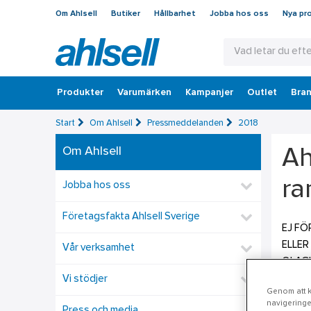
Om Ahlsell
Butiker
Hållbarhet
Jobba hos oss
Nya pr
Produkter
Varumärken
Kampanjer
Outlet
Bran
Start
Om Ahlsell
Pressmeddelanden
2018
Om Ahlsell
Ah
ra
Jobba hos oss
Företagsfakta Ahlsell Sverige
EJ FÖ
ELLER
Vår verksamhet
OLAGLI
("MTN-
Vi stödjer
Genom att kl
godkän
navigeringe
Press och media