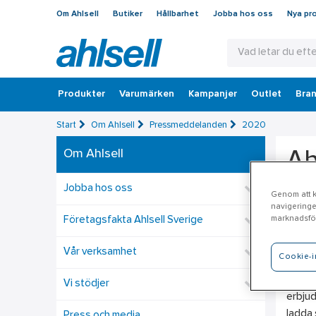
Om Ahlsell
Butiker
Hållbarhet
Jobba hos oss
Nya pr
Produkter
Varumärken
Kampanjer
Outlet
Bran
Start
Om Ahlsell
Pressmeddelanden
2020
Om Ahlsell
Ah
ad
Jobba hos oss
Genom att kl
navigeringe
marknadsför
Företagsfakta Ahlsell Sverige
Den 31
14 i H
Vår verksamhet
Cookie-i
Anlägg
Vi stödjer
erbjud
ladda 
Press och media