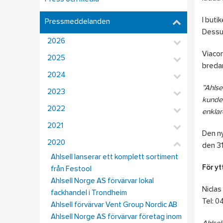
I buti
Pressmeddelanden
Dessut
2026
Viacon
2025
bredar
2024
”Ahlse
2023
kunder
2022
enklar
2021
Den ny
2020
den 31
Ahlsell lanserar ett komplett sortiment
För yt
från Festool
Ahlsell Norge AS förvärvar lokal
Niclas
fackhandel i Trondheim
Tel: 0
Ahlsell förvärvar Vent Group Nordic AB
Ahlsell Norge AS förvärvar företag inom