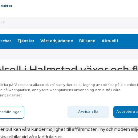
odukter
scher
Tjänster
Vårt erbjudande
Bli kund
Aktuellt
lsell i Halmstad växer och fly
ress
icka på "Acceptera alla cookies" samtycker du till lagring av cookies på din enhet fö
n på webbplatsen, analysera webbplatsens användning och bistå i våra
ingsinsatser.
 augusti slår Ahlsell upp dörrarna till en ny och större butik med e
almstad.
Avvisa alla
Acceptera a
nställningar
ningen i Halmstad är över 2 500 kvm och därmed klart större än de
er butiken våra kunder möjlighet till affärsmöten i ny och modern mil
sina elbilar vid våra laddplatser.