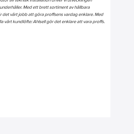
utör av teknisk installation driver vi utvecklingen
 underhåller. Med ett brett sortiment av hållbara
är det vårt jobb att göra proffsens vardag enklare. Med
la vårt kundlöfte: Ahlsell gör det enklare att vara proffs.