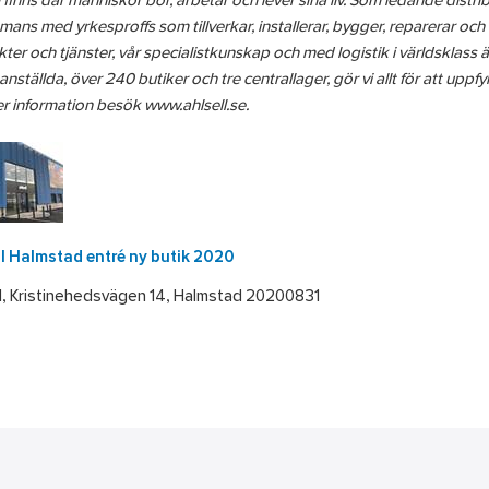
l finns där människor bor, arbetar och lever sina liv. Som ledande distrib
mmans med yrkesproffs som tillverkar, installerar, bygger, reparerar och
ter och tjänster, vår specialistkunskap och med logistik i världsklass 
nställda, över 240 butiker och tre centrallager, gör vi allt för att uppfyl
r information besök www.ahlsell.se.
ll Halmstad entré ny butik 2020
l, Kristinehedsvägen 14, Halmstad 20200831