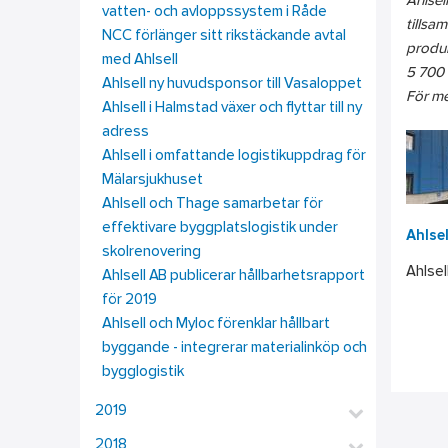
Ahlsel
vatten- och avloppssystem i Råde
tillsa
NCC förlänger sitt rikstäckande avtal
produk
med Ahlsell
5 700 a
Ahlsell ny huvudsponsor till Vasaloppet
För me
Ahlsell i Halmstad växer och flyttar till ny
adress
Ahlsell i omfattande logistikuppdrag för
Mälarsjukhuset
Ahlsell och Thage samarbetar för
effektivare byggplatslogistik under
Ahlse
skolrenovering
Ahlsel
Ahlsell AB publicerar hållbarhetsrapport
för 2019
Ahlsell och Myloc förenklar hållbart
byggande - integrerar materialinköp och
bygglogistik
2019
2018