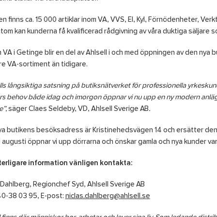
ken finns ca. 15 000 artiklar inom VA, VVS, El, Kyl, Förnödenheter, Ve
om kan kunderna få kvalificerad rådgivning av våra duktiga säljare som
 VA i Getinge blir en del av Ahlsell i och med öppningen av den nya b
e VA-sortiment än tidigare.
lls långsiktiga satsning på butiksnätverket för professionella yrkeskund
s behov både idag och imorgon öppnar vi nu upp en ny modern anläggn
e”,
säger Claes Seldeby, VD, Ahlsell Sverige AB
.
a butikens besöksadress är Kristinehedsvägen 14 och ersätter den 
 augusti öppnar vi upp dörrarna och önskar gamla och nya kunder va
terligare information vänligen kontakta:
 Dahlberg, Regionchef Syd, Ahlsell Sverige AB
40-38 03 95, E-post:
niclas.dahlberg@ahlsell.se