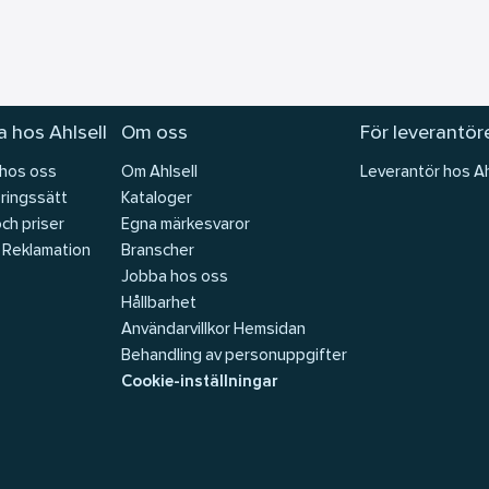
 hos Ahlsell
Om oss
För leverantör
 hos oss
Om Ahlsell
Leverantör hos Ah
ringssätt
Kataloger
och priser
Egna märkesvaror
 Reklamation
Branscher
Jobba hos oss
Hållbarhet
Användarvillkor Hemsidan
Behandling av personuppgifter
Cookie-inställningar