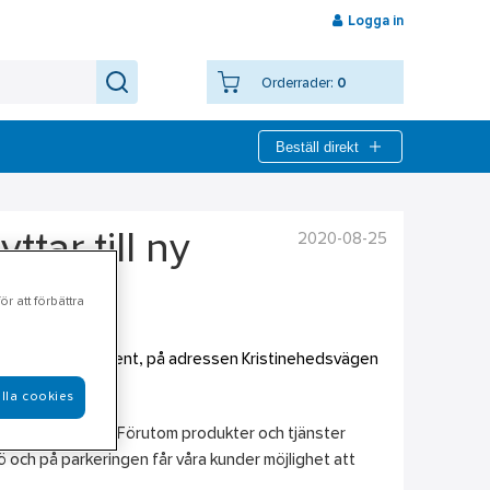
Logga in
Orderrader:
0
Beställ direkt
2020-08-25
ttar till ny
r att förbättra
tt utökat VA sortiment, på adressen Kristinehedsvägen
lla cookies
n gamla enheten. Förutom produkter och tjänster
jö och på parkeringen får våra kunder möjlighet att