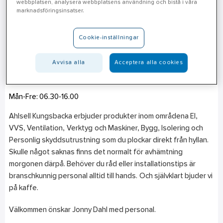
webbplatsen, analysera webbplatsens användning och bistå i våra
marknadsföringsinsatser.
Kungsbacka
Magasingatan 25
434 37
Kungsbacka
Cookie-inställningar
Telefon
Avvisa alla
Acceptera alla cookies
010-476 08 70
Mån-Fre: 06.30-16.00
Ahlsell Kungsbacka erbjuder produkter inom områdena El,
VVS, Ventilation, Verktyg och Maskiner, Bygg, Isolering och
Personlig skyddsutrustning som du plockar direkt från hyllan.
Skulle något saknas finns det normalt för avhämtning
morgonen därpå. Behöver du råd eller installationstips är
branschkunnig personal alltid till hands. Och självklart bjuder vi
på kaffe.
Välkommen önskar Jonny Dahl med personal.