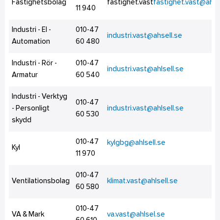
Fastighetsbolag
fastighet.vast
fastighet.vast@ahlse
11 940
Industri - El -
010-47
industri.vast@ahsell.se
Automation
60 480
Industri - Rör -
010-47
industri.vast@ahlsell.se
Armatur
60 540
Industri - Verktyg
010-47
- Personligt
industri.vast@ahlsell.se
60 530
skydd
010-47
kylgbg@ahlsell.se
Kyl
11 970
010-47
Ventilationsbolag
klimat.vast@ahlsell.se
60 580
010-47
VA & Mark
va.vast@ahlsel.se