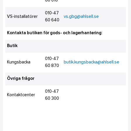
60 610
010-47
VS-installatörer
vs.gbg@ahlsell.se
60 640
Kontakta butiken för gods- och lagerhantering
:
Butik
010-47
Kungsbacka
butik.kungsbacka@ahlsell.se
60 870
Övriga frågor
010-47
Kontaktcenter
60 300