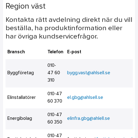
Region väst
Kontakta rätt avdelning direkt när du vill
beställa, ha produktinformation eller
har övriga kundservicefrågor.
Bransch
Telefon
E-post
010-
Byggföretag
47 60
bygg.vast@ahlsell.se
310
010-47
Elinstallatörer
el.gbg@ahlsell.se
60 370
010-47
Energibolag
elinfra.gbg@ahlell.se
60 350
010-47