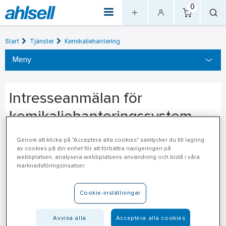
0
Start
Tjänster
Kemikaliehantering
Meny
Intresseanmälan för
kemikaliehanteringssystem
Intresseanmälan
Genom att klicka på "Acceptera alla cookies" samtycker du till lagring
av cookies på din enhet för att förbättra navigeringen på
webbplatsen, analysera webbplatsens användning och bistå i våra
Fyll i intresseanmälan här för kemikaliehanteringssystemet.
marknadsföringsinsatser.
Du måste vara inloggad för att skicka formuläret. Om du är
Cookie-inställningar
inloggad och ändå inte kan skicka det, se till att "Do not
track" inte är aktiverat i din webbläsares inställningar.
Avvisa alla
Acceptera alla cookies