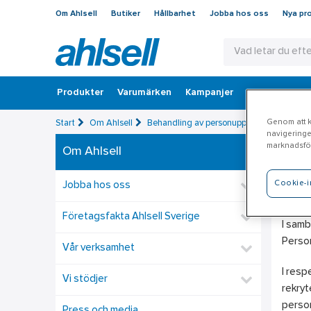
Om Ahlsell
Butiker
Hållbarhet
Jobba hos oss
Nya pr
Produkter
Varumärken
Kampanjer
Outlet
Bran
Genom att kl
Start
Om Ahlsell
Behandling av personuppgifter
navigeringe
marknadsför
Om Ahlsell
Re
Cookie-i
Jobba hos oss
Inf
Företagsfakta Ahlsell Sverige
I samb
Person
Vår verksamhet
I resp
Vi stödjer
rekryt
person
Press och media