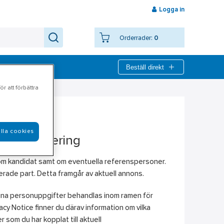
Logga in
Orderrader:
0
Beställ direkt
r att förbättra
lla cookies
id rekrytering
 som kandidat samt om eventuella referenspersoner.
rade part. Detta framgår av aktuell annons.
r dina personuppgifter behandlas inom ramen för
cy Notice finner du därav information om vilka
 som du har kopplat till aktuell