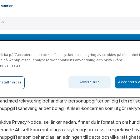
odukter
scher
Tjänster
Vårt erbjudande
Bli kund
Aktuellt
icka på "Acceptera alla cookies" samtycker du till lagring av cookies på din enhet fö
n på webbplatsen, analysera webbplatsens användning och bistå i våra
ingsinsatser.
krytering
Avvisa alla
Acceptera a
nställningar
ormation om personuppgiftsbehandling v
and med rekrytering behandlar vi personuppgifter om dig i din roll
uppgiftsansvarig är det bolag i Ahlsell-koncernen som utgör rekryte
ektive Privacy Notice, se länkar nedan, finner du information om hu
erande Ahlsell-koncernbolags rekryteringsprocess. I respektive Priva
uppgifter som behandlas, anledningen till detta och vilka rättigheter