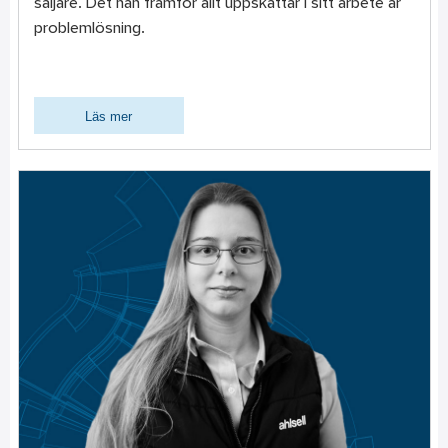
säljare. Det han framför allt uppskattar i sitt arbete är
problemlösning.
Läs mer