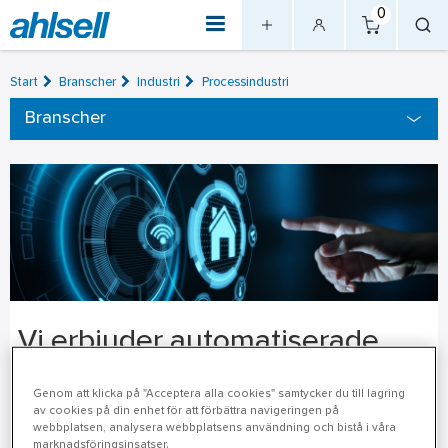
0
Start
Branscher
Industri
Processindustri
Branscher
Vi erbjuder automatiserade
lösningar
Genom att klicka på "Acceptera alla cookies" samtycker du till lagring
av cookies på din enhet för att förbättra navigeringen på
Utvecklingen inom automation går snabbt. Det kräver en
webbplatsen, analysera webbplatsens användning och bistå i våra
marknadsföringsinsatser.
samarbetspartner som alltid ligger i framkant med relevant