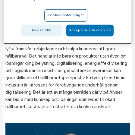
kompetens, rätt produkter och lösningar, både för att följa de
ständiga förändringarna och för att vi ska kunna bygga ett mer
Cookie-inställningar
hållbart samhälle.
Avvisa alla
Acceptera alla cookies
Hållbarhet är högt på agendan hos Ahlsell där våra
specialistsäljare inom automation bidrar i arbetet genom att
lyfta fram vårt erbjudande och hjälpa kunderna att göra
hållbara val. Det handlar inte bara om produkter utan även om
lösningar kring belysning, digitalisering, energieffektivisering
och logistik där färre och mer genomtänkta leveranser kan
göra skillnad i ett hållbarhetsperspektiv. En tydlig trend inom
industrin är intresset för förebyggande underhåll genom
digitalisering. Det är ett av många områden där vi på Ahlsell
kan bidra med kunskap och lösningar som leder till ökad
hållbarhet, kostnadseffektivitet och konkurrenskraft.