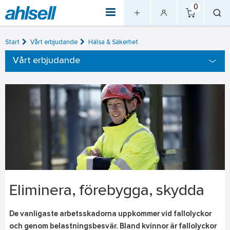
0
Start
Vårt erbjudande
Hälsa & Säkerhet
Vårt erbjudande
Eliminera, förebygga, skydda
De vanligaste arbetsskadorna uppkommer vid fallolyckor
och genom belastningsbesvär. Bland kvinnor är fallolyckor