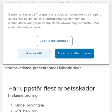
och lyft den vanligaste orsaken till skador som leder till
sjukfrånvaro. För män är den vanligaste orsaken förlorad
Genom att klicka på "Acceptera alla cookies" samtycker du till lagring
kontroll över handverktyg samt fordon och transportmedel.
av cookies på din enhet för att förbättra navigeringen på
webbplatsen, analysera webbplatsens användning och bistå i våra
2018 rapporterades cirka 90 arbetsolyckor per dag som ledde
marknadsföringsinsatser.
till sjukfrånvaro. Samma år inträffade en dödsolycka per vecka
på svenska arbetsplatser. Cirka 170 arbetsolyckor per dag
Cookie-inställningar
rapporterades som inte ledde till sjukfrånvaro.
Avvisa alla
Acceptera alla cookies
En del faror är uppenbara - andra tänker en inte på förrän
olyckan är framme. Här har vi sammanställt de vanligaste
arbetsskadorna, presenterade i fallande skala.
Här uppstår flest arbetsskador
I fallande ordning
Händer och fingrar
Höft, ben, fot