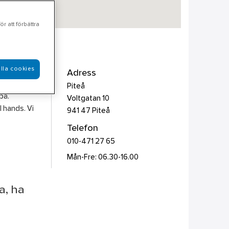
r att förbättra
lla cookies
kiner,
Adress
t från
Piteå
på.
Voltgatan 10
l hands. Vi
941 47
Piteå
Telefon
010-471 27 65
Mån-Fre: 06.30-16.00
a, ha