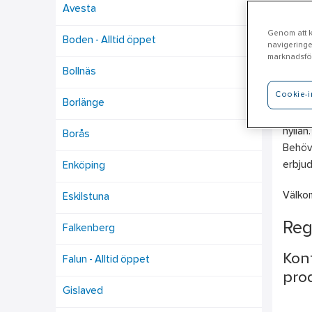
Avesta
Genom att kl
Boden - Alltid öppet
navigeringe
Pi
marknadsför
Bollnäs
Cookie-i
Ahlsel
Borlänge
Ventil
hyllan
Borås
Behöve
erbjud
Enköping
Välko
Eskilstuna
Reg
Falkenberg
Kont
Falun - Alltid öppet
prod
Gislaved