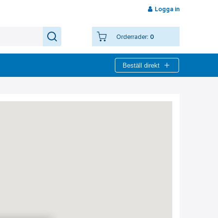
Logga in
Orderrader:
0
Beställ direkt