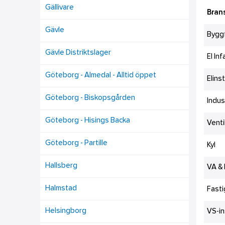
Gällivare
Bran
Gävle
Bygg
Gävle Distriktslager
El In
Göteborg - Almedal - Alltid öppet
Elins
Göteborg - Biskopsgården
Indus
Göteborg - Hisings Backa
Venti
Göteborg - Partille
Kyl
Hallsberg
VA &
Halmstad
Fasti
Helsingborg
VS-in