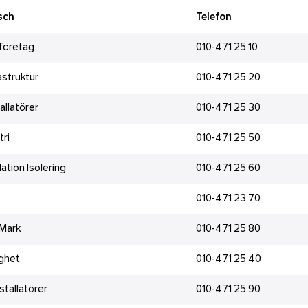
sch
Telefon
företag
010-471 25 10
fastruktur
010-471 25 20
tallatörer
010-471 25 30
tri
010-471 25 50
lation Isolering
010-471 25 60
010-471 23 70
 Mark
010-471 25 80
ghet
010-471 25 40
stallatörer
010-471 25 90