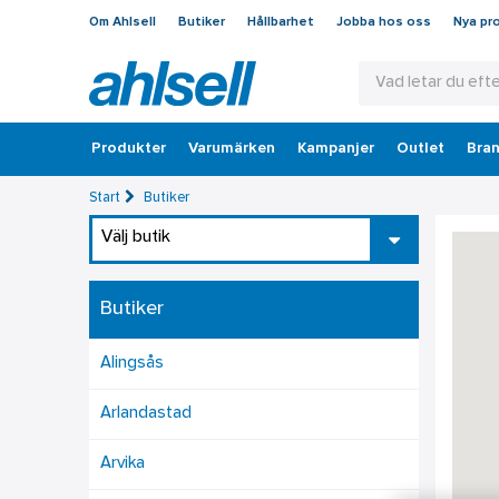
Om Ahlsell
Butiker
Hållbarhet
Jobba hos oss
Nya pr
Produkter
Varumärken
Kampanjer
Outlet
Bran
Start
Butiker
Välj butik
Butiker
Alingsås
Arlandastad
Arvika