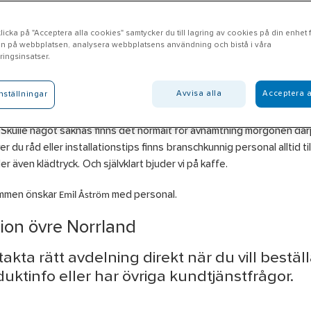
icka på "Acceptera alla cookies" samtycker du till lagring av cookies på din enhet fö
n på webbplatsen, analysera webbplatsens användning och bistå i våra
teå
ingsinsatser.
Avvisa alla
Acceptera a
nställningar
l Piteå erbjuder produkter inom områdena El, VVS, VA, Verktyg & Mas
ation, Bygg, Personlig skyddsutrustning och Kyl som du plockar direk
. Skulle något saknas finns det normalt för avhämtning morgonen där
r du råd eller installationstips finns branschkunnig personal alltid til
er även klädtryck. Och självklart bjuder vi på kaffe.
Emil Åström
mmen önskar
med personal.
ion övre Norrland
akta rätt avdelning direkt när du vill beställ
uktinfo eller har övriga kundtjänstfrågor.