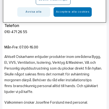
Oskarshamn
Åsavägen 35
Avvisa alla
Acceptera alla cookies
572 36
Oskarshamn
Telefon
010-471 26 55
Mån-Fre: 07.00-16.00
Ahlsell Oskarhamn erbjuder produkter inom områdena Bygg,
El, VVS, Ventilation, Isolering, Verktyg & Maskiner, VA och
Personlig skyddsutrustning som du plockar direkt från hyllan.
Skulle något saknas finns det normalt för avhämtning
morgonen därpå. Behöver du råd eller installationstips
finns branschkunnig personal alltid till hands. Och självklart
bjuder vi på kaffe.
Välkommen önskar Josefine Forslund med personal.