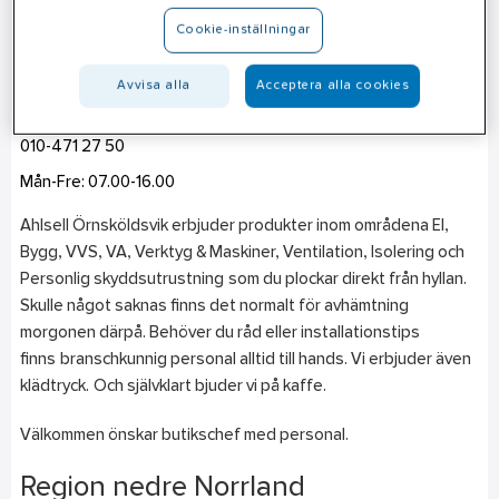
Örnsköldsvik
Cookie-inställningar
Gesällvägen 3
891 41
Örnsköldsvik
Avvisa alla
Acceptera alla cookies
Telefon
010-471 27 50
Mån-Fre: 07.00-16.00
Ahlsell Örnsköldsvik erbjuder produkter inom områdena El,
Bygg, VVS, VA, Verktyg & Maskiner, Ventilation, Isolering och
Personlig skyddsutrustning som du plockar direkt från hyllan.
Skulle något saknas finns det normalt för avhämtning
morgonen därpå. Behöver du råd eller installationstips
finns branschkunnig personal alltid till hands. Vi erbjuder även
klädtryck. Och självklart bjuder vi på kaffe.
Välkommen önskar butikschef med personal.
Region nedre Norrland