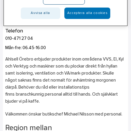
Örebro
Avvisa alla
Acceptera alla cookies
Adolfsbergsvägen 5
702 27
Örebro
Telefon
010-471 27 04
Mån-fre: 06.45-16.00
Ahlsell Örebro erbjuder produkter inom områdena VVS, El, Kyl
och Verktyg och maskiner som du plockar direkt från hyllan
samt isolering, ventilation och VA/mark-produkter. Skulle
något saknas finns det normalt för avhämtning morgonen
därpå. Behöver du råd eller installationstips
finns branschkunnig personal alltid till hands. Och självklart
bjuder vi på kaffe.
Välkommen önskar butikschef Michael Nilsson med personal.
Region mellan