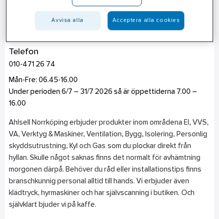
Norrköping
Avvisa alla
Acceptera alla cookies
Kiselgatan 33
602 23
Norrköping
Telefon
010-471 26 74
Mån-Fre: 06.45-16.00
Under perioden 6/7 – 31/7 2026 så är öppettiderna 7.00 –
16.00
Ahlsell Norrköping erbjuder produkter inom områdena El, VVS,
VA, Verktyg & Maskiner, Ventilation, Bygg, Isolering, Personlig
skyddsutrustning, Kyl och Gas som du plockar direkt från
hyllan. Skulle något saknas finns det normalt för avhämtning
morgonen därpå. Behöver du råd eller installationstips finns
branschkunnig personal alltid till hands. Vi erbjuder även
klädtryck, hyrmaskiner och har självscanning i butiken. Och
självklart bjuder vi på kaffe.