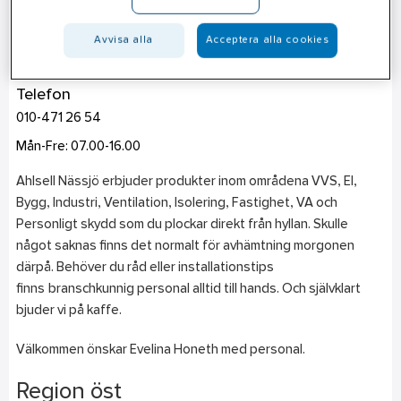
Nässjö
Avvisa alla
Acceptera alla cookies
Brånavägen 4
571 38
Nässjö
Telefon
010-471 26 54
Mån-Fre: 07.00-16.00
Ahlsell Nässjö erbjuder produkter inom områdena VVS, El,
Bygg, Industri, Ventilation, Isolering, Fastighet, VA och
Personligt skydd som du plockar direkt från hyllan. Skulle
något saknas finns det normalt för avhämtning morgonen
därpå. Behöver du råd eller installationstips
finns branschkunnig personal alltid till hands. Och självklart
bjuder vi på kaffe.
Välkommen önskar Evelina Honeth med personal.
Region öst