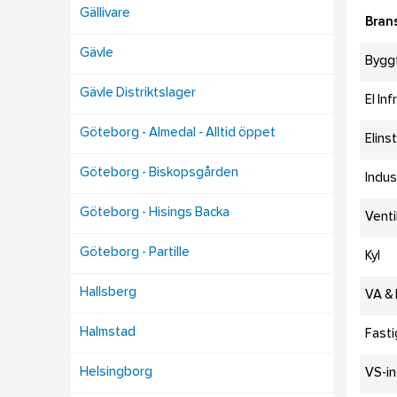
Gällivare
Bran
Gävle
Bygg
Gävle Distriktslager
El In
Göteborg - Almedal - Alltid öppet
Elins
Göteborg - Biskopsgården
Indus
Göteborg - Hisings Backa
Venti
Göteborg - Partille
Kyl
Hallsberg
VA &
Halmstad
Fasti
Helsingborg
VS-in