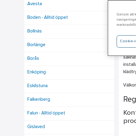
Avesta
Genom att kl
Boden - Alltid öppet
navigeringe
Lu
marknadsför
Bollnäs
Cookie-i
Ahlsel
Borlänge
VA, Pe
saknas
Borås
instal
klädtr
Enköping
Välkom
Eskilstuna
Reg
Falkenberg
Kont
Falun - Alltid öppet
prod
Gislaved