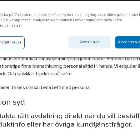
icka på "Acceptera alla cookies" samtycker du till lagring av cookies på din enhet fö
n på webbplatsen, analysera webbplatsens användning och bistå i våra
nd
ingsinsatser.
Avvisa alla
Acceptera a
nställningar
l Lund erbjuder produkter inom områdena Bygg, El, VVS, Verktyg & M
rsonlig skyddsutrustning som du plockar direkt från hyllan. Skulle n
 finns det normalt för avhämtning morgonen därpå. Behöver du råd e
lationstips finns branschkunnig personal alltid till hands. Vi erbjuder 
yck. Och självklart bjuder vi på kaffe.
men till oss önskar Lena Leth med personal.
ion syd
akta rätt avdelning direkt när du vill beställ
uktinfo eller har övriga kundtjänstfrågor.