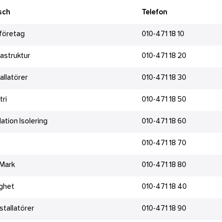
sch
Telefon
företag
010-471 18 10
frastruktur
010-471 18 20
tallatörer
010-471 18 30
tri
010-471 18 50
lation Isolering
010-471 18 60
010-471 18 70
 Mark
010-471 18 80
ghet
010-471 18 40
stallatörer
010-471 18 90