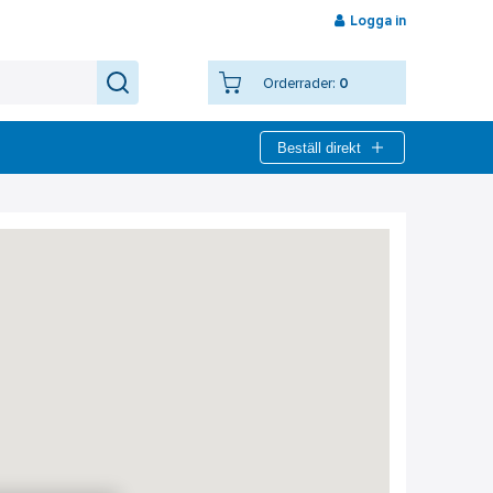
Logga in
Orderrader:
0
Beställ direkt