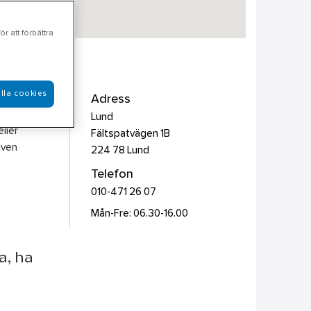
r att förbättra
lla cookies
askiner,
Adress
ågot
Lund
ller
Fältspatvägen 1B
även
224 78
Lund
Telefon
010-471 26 07
Mån-Fre: 06.30-16.00
a, ha