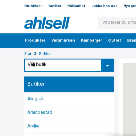
Om Ahlsell
Butiker
Hållbarhet
Jobba hos oss
Nya pr
Produkter
Varumärken
Kampanjer
Outlet
Bran
Start
Butiker
Välj butik
Butiker
Alingsås
Arlandastad
Arvika