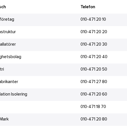
sch
Telefon
företag
010-471 20 10
fastruktur
010-471 20 20
tallatörer
010-471 20 30
ighetsbolag
010-471 20 40
tri
010-471 20 50
brikanter
010-471 27 80
lation Isolering
010-471 20 60
010-471 18 70
 Mark
010-471 20 80