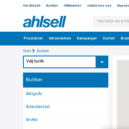
Om Ahlsell
Butiker
Hållbarhet
Jobba hos oss
Nya pr
Produkter
Varumärken
Kampanjer
Outlet
Bran
Start
Butiker
Välj butik
Butiker
Alingsås
Arlandastad
Arvika