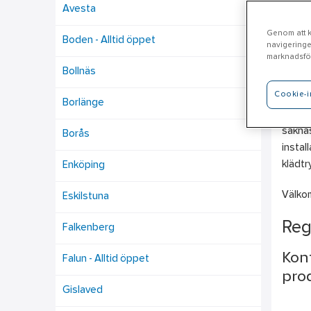
Avesta
Genom att kl
Boden - Alltid öppet
navigeringe
Lj
marknadsför
Bollnäs
Cookie-i
Ahlsel
Borlänge
Bygg o
saknas
Borås
instal
klädtr
Enköping
Välko
Eskilstuna
Reg
Falkenberg
Kont
Falun - Alltid öppet
prod
Gislaved