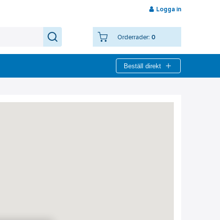
Logga in
Orderrader:
0
Beställ direkt