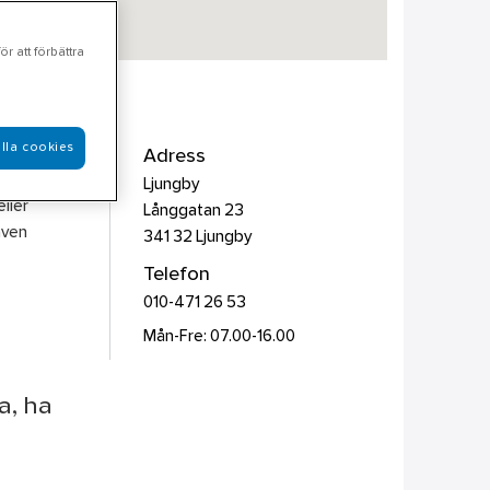
r att förbättra
lla cookies
Maskiner,
Adress
ulle något
Ljungby
ller
Långgatan 23
även
341 32
Ljungby
Telefon
010-471 26 53
Mån-Fre: 07.00-16.00
a, ha