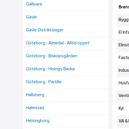
Gällivare
Bran
Gävle
Bygg
Gävle Distriktslager
El In
Göteborg - Almedal - Alltid öppet
Elins
Göteborg - Biskopsgården
Fast
Göteborg - Hisings Backa
Indus
Göteborg - Partille
Husfa
Hallsberg
Venti
Halmstad
Kyl
Helsingborg
VA &