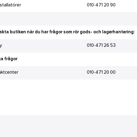
stallatörer
010-471 20 90
kta butiken när du har frågor som rör gods- och lagerhantering:
y
010-471 26 53
a frågor
aktcenter
010-471 20 00