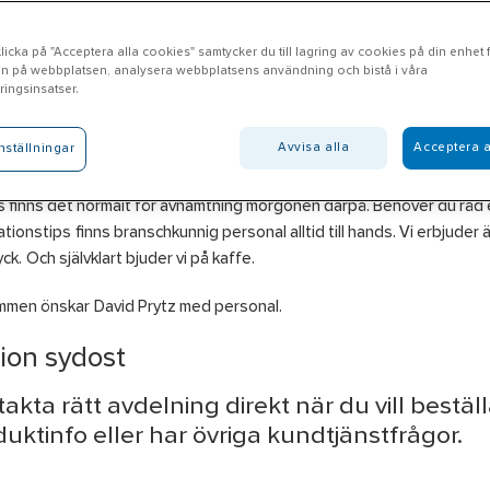
icka på "Acceptera alla cookies" samtycker du till lagring av cookies på din enhet fö
n på webbplatsen, analysera webbplatsens användning och bistå i våra
ungby
ingsinsatser.
Avvisa alla
Acceptera a
nställningar
l Ljungby erbjuder produkter inom områdena El, VVS, VA, Verktyg & 
ch Personlig skyddsutrustning som du plockar direkt från hyllan. Sk
 finns det normalt för avhämtning morgonen därpå. Behöver du råd e
lationstips finns branschkunnig personal alltid till hands. Vi erbjuder 
yck. Och självklart bjuder vi på kaffe.
mmen önskar David Prytz med personal.
ion sydost
akta rätt avdelning direkt när du vill beställ
uktinfo eller har övriga kundtjänstfrågor.