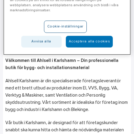
av cookies på din enhet för att förbättra navigeringen på
webbplatsen, analysera webbplatsens användning och bistå i våra
Karlshamn
marknadsföringsinsatser.
Tubba Torg
374 32
Karlshamn
Cookie-inställningar
Telefon
010-471 26 51
Avvisa alla
Acceptera alla cookies
Mån-Fre: 07.00-16.00
Välkommen till Ahlsell i Karlshamn – Din professionella
butik för bygg- och installationsmaterial
Ahlsell Karlshamn är din specialiserade företagsleverantör
med ett brett utbud av produkter inom El, VVS, Bygg, VA,
Verktyg & Maskiner, samt Ventilation och Personlig
skyddsutrustning. Vårt sortiment är idealiska för företag inom
bygg och industri i Karlshamn och Blekinge.
Vår butik i Karlshamn, är designad för att företagskunder
snabbt ska kunna hitta och hämta de nödvändiga materialen