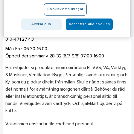
Gävle
Cookie-inställningar
Strömsbrovägen 19
803 09
Gävle
Avvisa alla
Acceptera alla cookies
Telefon
010-471 27 43
Mån-Fre: 06.30-16.00
Öppettider sommar v. 28-32 (6/7-9/8) 07:00-16:00
Här erbjuder vi produkter inom områdena El, VVS, VA, Verktyg
& Maskiner, Ventilation, Bygg, Personlig skyddsutrustning och
Kyl som du plockar direkt från hyllan. Skulle något saknas finns
det normalt för avhämtning morgonen därpå. Behöver du råd
eller installationstips, är branschkunnig personal alltid till
hands. Vi erbjuder även klädtryck. Och självklart bjuder vi på
kaffe.
Välkommen önskar butikschef med personal.