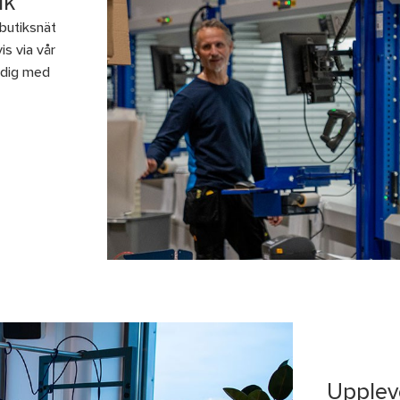
ik
 butiksnät
is via vår
r dig med
Upplev