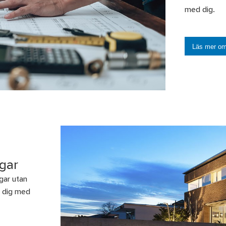
med dig.
Läs mer om 
gar
gar utan
r dig med