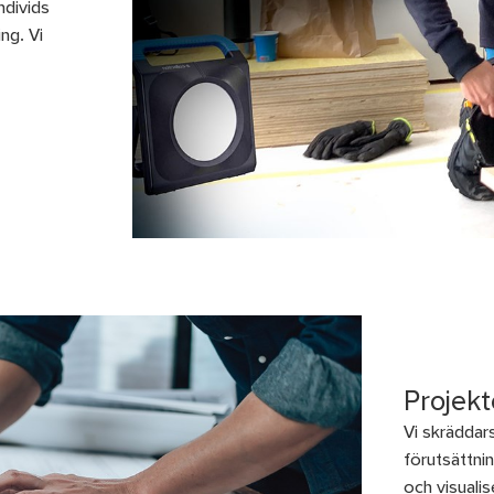
ndivids
ng. Vi
Projekt
Vi skräddars
förutsättni
och visuali