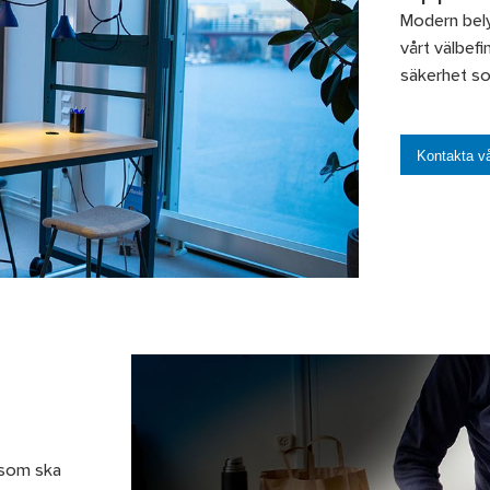
Modern bely
vårt välbef
säkerhet som
Kontakta vå
 som ska