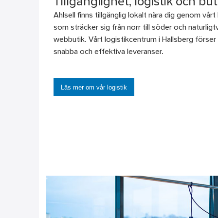
Tillgänglighet, logistik och but
Ahlsell finns tillgänglig lokalt nära dig genom vårt
som sträcker sig från norr till söder och naturligtv
webbutik. Vårt logistikcentrum i Hallsberg förse
snabba och effektiva leveranser.
Läs mer om vår logistik