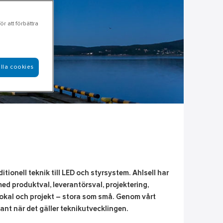
r att förbättra
lla cookies
nell teknik till LED och styrsystem. Ahlsell har
d produktval, leverantörsval, projektering,
d lokal och projekt – stora som små. Genom vårt
kant när det gäller teknikutvecklingen.