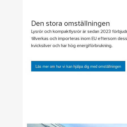
Den stora omställningen
Lysrör och kompaktlysrör är sedan 2023 förbjud
tillverkas och importeras inom EU eftersom dessa
kvicksilver och har hög energiförbrukning.
Läs mer om hur vi kan hjälpa dig med omställningen