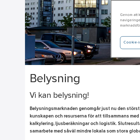
Genom att kl
navigeringe
marknadsför
Cookie-i
Belysning
Vi kan belysning!
Belysningsmarknaden genomgår just nu den största 
kunskapen och resurserna för att tillsammans med d
kalkylering, ljusberäkningar och logistik. Slutresul
samarbete med såväl mindre lokala som stora globala 