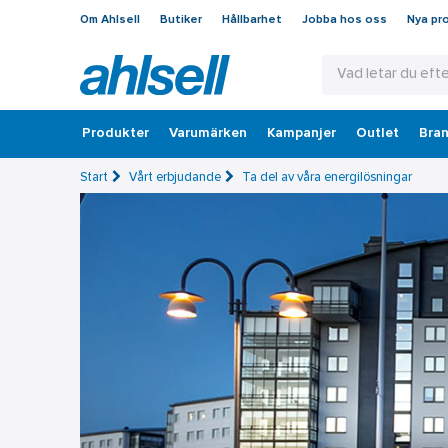
Om Ahlsell
Butiker
Hållbarhet
Jobba hos oss
Nya pr
Produkter
Varumärken
Kampanjer
Outlet
Bran
Start
Vårt erbjudande
Ta del av våra energilösningar