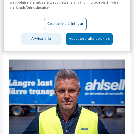
webbplatsen, analysera webbplatsens användning och bistå i våra
tur och samtidigt bidra till lägre klimatpåverkan
marknadsföringsinsatser.
per transporterat gods, säger Jonas Lovenhill,
transportchef på Ahlsell.
Cookie-inställningar
Avvisa alla
Acceptera alla cookies
Flera års arbete bakom