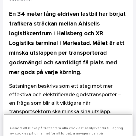
2026-07-01
En 34 meter lång eldriven lastbil har börjat
trafikera sträckan mellan Ahlsells
logistikcentrum i Hallsberg och XR
Logistiks terminal i Mariestad. Målet är att
minska utsläppen per transporterad
godsmängd och samtidigt få plats med
mer gods på varje körning.
Satsningen beskrivs som ett steg mot mer
effektiva och elektrifierade godstransporter –
en fråga som blir allt viktigare när
transportsektorn ska minska sina utsläpp.
– Det här visar att elektrifiering fungerar även
Genom att klicka på "Acceptera alla cookies" samtycker du till lagring
för tyngre transporter. Vi kan köra mer gods per
av cookies på din enhet för att förbättra navigeringen på